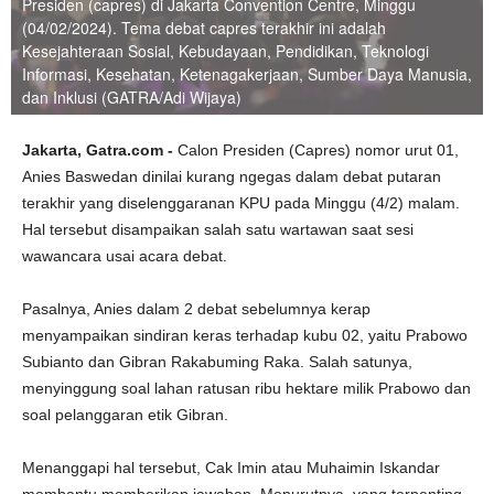
Presiden (capres) di Jakarta Convention Centre, Minggu
(04/02/2024). Tema debat capres terakhir ini adalah
Kesejahteraan Sosial, Kebudayaan, Pendidikan, Teknologi
Informasi, Kesehatan, Ketenagakerjaan, Sumber Daya Manusia,
dan Inklusi (GATRA/Adi Wijaya)
Jakarta, Gatra.com -
Calon Presiden (Capres) nomor urut 01,
Anies Baswedan dinilai kurang ngegas dalam debat putaran
terakhir yang diselenggaranan KPU pada Minggu (4/2) malam.
Hal tersebut disampaikan salah satu wartawan saat sesi
wawancara usai acara debat.
Pasalnya, Anies dalam 2 debat sebelumnya kerap
menyampaikan sindiran keras terhadap kubu 02, yaitu Prabowo
Subianto dan Gibran Rakabuming Raka. Salah satunya,
menyinggung soal lahan ratusan ribu hektare milik Prabowo dan
soal pelanggaran etik Gibran.
Menanggapi hal tersebut, Cak Imin atau Muhaimin Iskandar