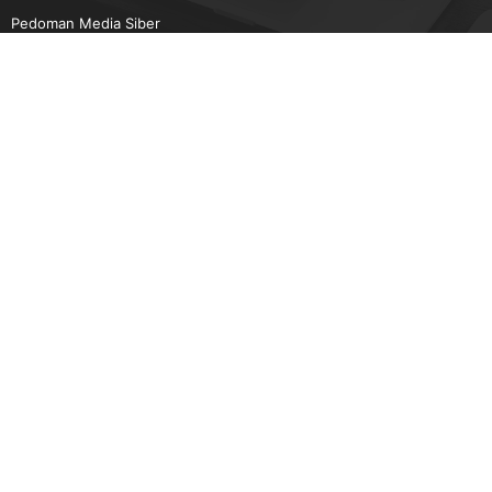
Pedoman Media Siber
Karir
Beriklan
Disclaimer
Unduh Aplikasi Gatra.com
Android
IOS
© Copyright - Gatra 2021-2022