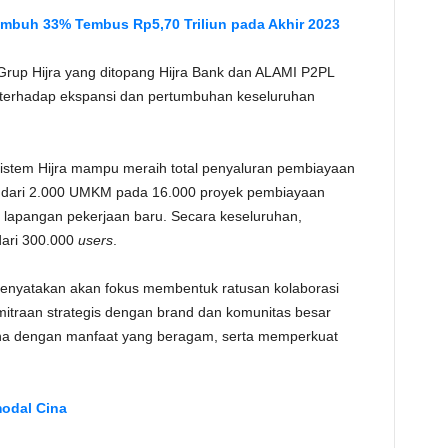
umbuh 33% Tembus Rp5,70 Triliun pada Akhir 2023
 Grup Hijra yang ditopang Hijra Bank dan ALAMI P2PL
si terhadap ekspansi dan pertumbuhan keseluruhan
istem Hijra mampu meraih total penyaluran pembiayaan
bih dari 2.000 UMKM pada 16.000 proyek pembiayaan
 lapangan pekerjaan baru. Secara keseluruhan,
dari 300.000
users
.
nyatakan akan fokus membentuk ratusan kolaborasi
itraan strategis dengan brand dan komunitas besar
a dengan manfaat yang beragam, serta memperkuat
modal Cina