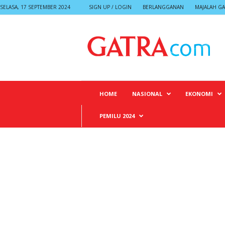
SELASA, 17 SEPTEMBER 2024
SIGN UP / LOGIN
BERLANGGANAN
MAJALAH GA
G
A
T
R
A
HOME
NASIONAL
EKONOMI
PEMILU 2024