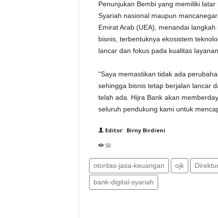
Penunjukan Bembi yang memiliki latar
Syariah nasional maupun mancanegara—
Emirat Arab (UEA), menandai langkah 
bisnis, terbentuknya ekosistem teknol
lancar dan fokus pada kualitas layana
“Saya memastikan tidak ada perubaha
sehingga bisnis tetap berjalan lancar
telah ada. Hijra Bank akan memberday
seluruh pendukung kami untuk mencapa
Editor: Birny Birdieni
50
otoritas-jasa-keuangan
ojk
Direktu
bank-digital-syariah