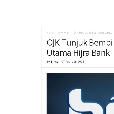
Home
Ekonomi
OJK Tunjuk Bembi Juniar sebagai
OJK Tunjuk Bembi 
Utama Hijra Bank
By
Birny
-
07 Februari 2024