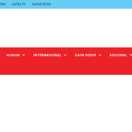
TRA
GATRA TV
GATRA PEDIA
HUKUM
INTERNASIONAL
GAYA HIDUP
REGIONAL