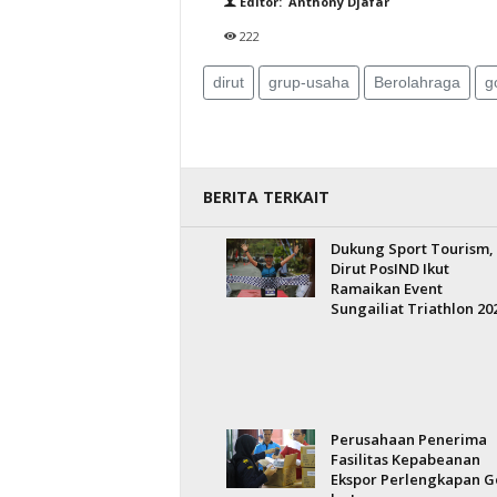
Editor: Anthony Djafar
222
dirut
grup-usaha
Berolahraga
go
BERITA TERKAIT
Dukung Sport Tourism,
Dirut PosIND Ikut
Ramaikan Event
Sungailiat Triathlon 20
Perusahaan Penerima
Fasilitas Kepabeanan
Ekspor Perlengkapan G