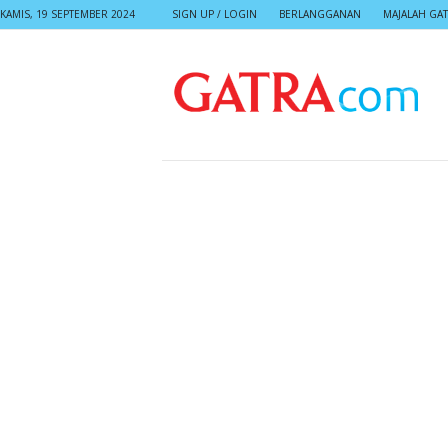
KAMIS, 19 SEPTEMBER 2024
SIGN UP / LOGIN
BERLANGGANAN
MAJALAH GA
G
A
T
R
A