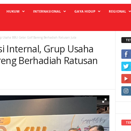
HUKUM
INTERNASIONAL
GAYA HIDUP
REGIONAL
up Usaha BBU Gelar Golf Bareng Berhadiah Ratusan Juta
TE
i Internal, Grup Usaha
reng Berhadiah Ratusan