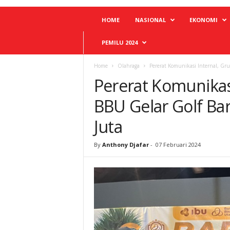
HOME
NASIONAL
EKONOMI
PEMILU 2024
Home
Olahraga
Pererat Komunikasi Internal, Gr
Pererat Komunikas
BBU Gelar Golf Ba
Juta
By
Anthony Djafar
-
07 Februari 2024