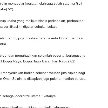
tin menggelar kegiatan olahraga salah satunya Golf
TE
Rabu(7/2).
rup usaha yang meliputi bisnis perkapalan, perbankan,
a sertifikasi ini digelar sebulan sekali.
silaturahmi, juga prestasi para peserta Gobar. Bermain
Indra.
rab dengan menghadirkan sejumlah peserta, berlangsung
olf Bogor Raya, Bogor Jawa Barat, hari Rabu (7/2).
BBU menyediakan hadiah sebesar ratusan juta rupiah bagi
in One’. Selain itu disiapkan juga puluhan hadiah berupa
c sebagai doorprize utama,” katanya.
ain menyehatkan, golf juga menjadi olahraga yang