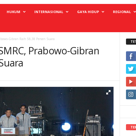
HUKUM
INTERNASIONAL
GAYA HIDUP
REGIONAL
bowo-Gibran Raih 58,38 Persen Suara
TE
 SMRC, Prabowo-Gibran
 Suara