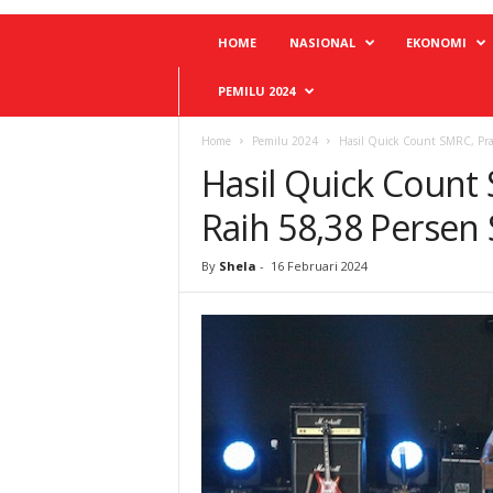
HOME
NASIONAL
EKONOMI
PEMILU 2024
Home
Pemilu 2024
Hasil Quick Count SMRC, Pra
Hasil Quick Count
Raih 58,38 Persen
By
Shela
-
16 Februari 2024