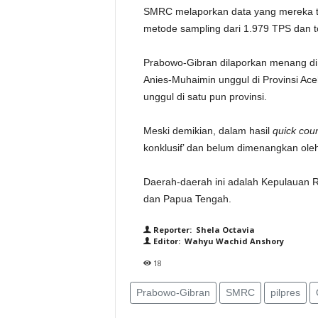
SMRC melaporkan data yang mereka t
metode sampling dari 1.979 TPS dan t
Prabowo-Gibran dilaporkan menang di 
Anies-Muhaimin unggul di Provinsi Ac
unggul di satu pun provinsi.
Meski demikian, dalam hasil
quick cou
konklusif’ dan belum dimenangkan ol
Daerah-daerah ini adalah Kepulauan R
dan Papua Tengah.
Reporter: Shela Octavia
Editor: Wahyu Wachid Anshory
18
Prabowo-Gibran
SMRC
pilpres