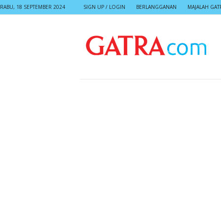
RABU, 18 SEPTEMBER 2024
SIGN UP / LOGIN
BERLANGGANAN
MAJALAH GAT
G
A
T
R
A