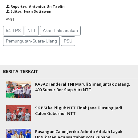
Reporter: Antonius Un Taolin
Editor: Iwan Sutiawan
81
54-TPS
NTT
Akan-Laksanakan
Pemungutan-Suara-Ulang
PSU
BERITA TERKAIT
KASAD Jenderal TNI Maruli Simanjuntak Datang,
400 Sumur Bor Siap Aliri NTT
SK PSI ke Pilgub NTT Final: Jane Diusung Jadi
Calon Gubernur NTT
Pasangan Calon Jeriko-Adinda Adalah Layak
Untuk Menjaga Martabat Kota Kupang