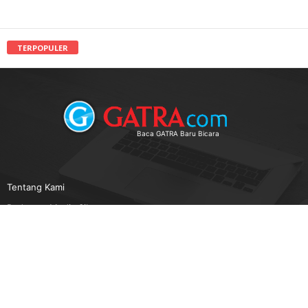
TERPOPULER
Baca GATRA Baru Bicara
Tentang Kami
Pedoman Media Siber
Karir
Beriklan
Disclaimer