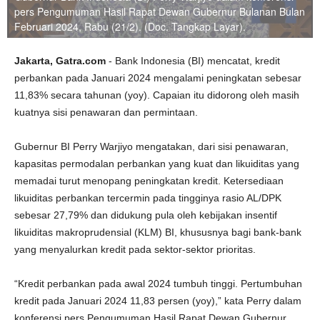
pers Pengumuman Hasil Rapat Dewan Gubernur Bulanan Bulan
Februari 2024, Rabu (21/2). (Doc. Tangkap Layar).
Jakarta, Gatra.com
- Bank Indonesia (BI) mencatat, kredit
perbankan pada Januari 2024 mengalami peningkatan sebesar
11,83% secara tahunan (yoy). Capaian itu didorong oleh masih
kuatnya sisi penawaran dan permintaan.
Gubernur BI Perry Warjiyo mengatakan, dari sisi penawaran,
kapasitas permodalan perbankan yang kuat dan likuiditas yang
memadai turut menopang peningkatan kredit. Ketersediaan
likuiditas perbankan tercermin pada tingginya rasio AL/DPK
sebesar 27,79% dan didukung pula oleh kebijakan insentif
likuiditas makroprudensial (KLM) BI, khususnya bagi bank-bank
yang menyalurkan kredit pada sektor-sektor prioritas.
“Kredit perbankan pada awal 2024 tumbuh tinggi. Pertumbuhan
kredit pada Januari 2024 11,83 persen (yoy),” kata Perry dalam
konferensi pers Pengumuman Hasil Rapat Dewan Gubernur