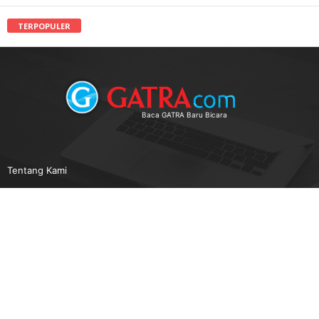
TERPOPULER
Baca GATRA Baru Bicara
Tentang Kami
Pedoman Media Siber
Karir
Beriklan
Disclaimer