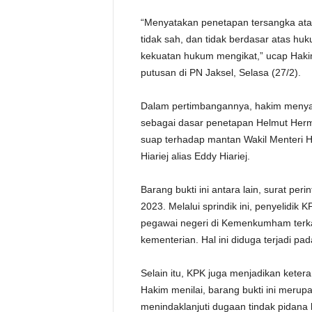
“Menyatakan penetapan tersangka ata
tidak sah, dan tidak berdasar atas h
kekuatan hukum mengikat,” ucap Hak
putusan di PN Jaksel, Selasa (27/2).
Dalam pertimbangannya, hakim menya
sebagai dasar penetapan Helmut Her
suap terhadap mantan Wakil Menter
Hiariej alias Eddy Hiariej.
Barang bukti ini antara lain, surat per
2023. Melalui sprindik ini, penyelid
pegawai negeri di Kemenkumham terka
kementerian. Hal ini diduga terjadi pa
Selain itu, KPK juga menjadikan ketera
Hakim menilai, barang bukti ini merup
menindaklanjuti dugaan tindak pidana 