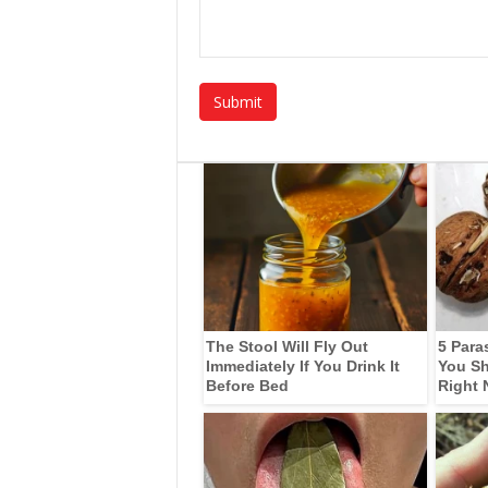
The Stool Will Fly Out
5 Para
Immediately If You Drink It
You Sh
Before Bed
Right