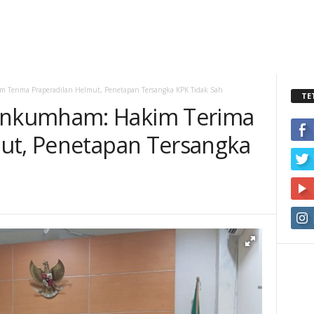
Terima Praperadilan Helmut, Penetapan Tersangka KPK Tidak Sah
TE
nkumham: Hakim Terima
ut, Penetapan Tersangka