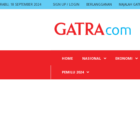
RABU, 18 SEPTEMBER 2024
SIGN UP / LOGIN
BERLANGGANAN
MAJALAH GAT
G
A
T
R
A
HOME
NASIONAL
EKONOMI
PEMILU 2024