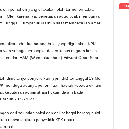
TE
s diri pemohon yang dilakukan oleh termohon adalah
ukum. Oleh karenanya, penetapan aquo tidak mempunyai
im Tunggal, Tumpanuli Marbun saat membacakan amar
mpaikan ada dua barang bukti yang digunakan KPK
mawan sebagai tersangka dalam kasus dugaan kasus
i Hukum dan HAM (Wamenkumham) Edward Omar Sharif
intah dimulainya penyelidikan (sprindik) tertanggal 19 Mei
ik KPK menduga adanya penerimaan hadiah kepada oknum
it keputusan administrasi hukum dalam badan
da tahun 2022-2023.
ngan dari sejumlah saksi dan ahli sebagai barang bukti.
akan upaya lanjutan penyelidik KPK untuk
korupsi.