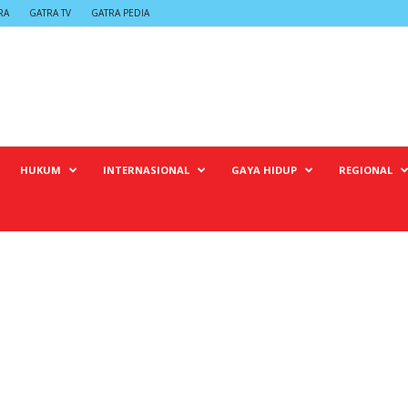
RA
GATRA TV
GATRA PEDIA
HUKUM
INTERNASIONAL
GAYA HIDUP
REGIONAL