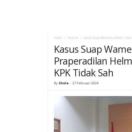
Home
Hukum
Kasus Suap Wamenkumham: Hakim 
Kasus Suap Wame
Praperadilan Helm
KPK Tidak Sah
By
Shela
-
27 Februari 2024