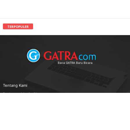
TERPOPULER
Baca GATRA Baru Bicara
Tentang Kami
Pedoman Media Siber
Karir
Beriklan
Disclaimer