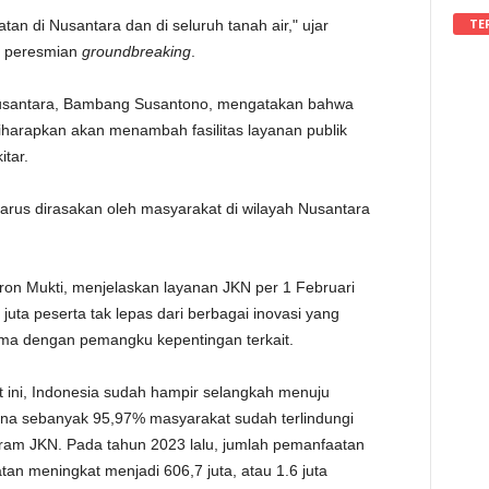
TE
an di Nusantara dan di seluruh tanah air," ujar
n peresmian
groundbreaking
.
Nusantara, Bambang Susantono, mengatakan bahwa
iharapkan akan menambah fasilitas layanan publik
tar.
arus dirasakan oleh masyarakat di wilayah Nusantara
on Mukti, menjelaskan layanan JKN per 1 Februari
juta peserta tak lepas dari berbagai inovasi yang
a dengan pemangku kepentingan terkait.
 ini, Indonesia sudah hampir selangkah menuju
na sebanyak 95,97% masyarakat sudah terlindungi
ram JKN. Pada tahun 2023 lalu, jumlah pemanfaatan
atan meningkat menjadi 606,7 juta, atau 1.6 juta