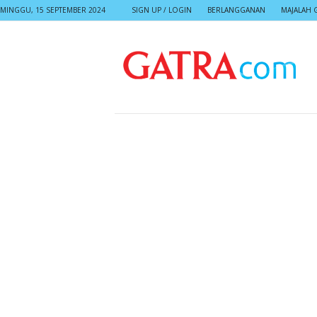
MINGGU, 15 SEPTEMBER 2024
SIGN UP / LOGIN
BERLANGGANAN
MAJALAH 
G
A
T
R
A