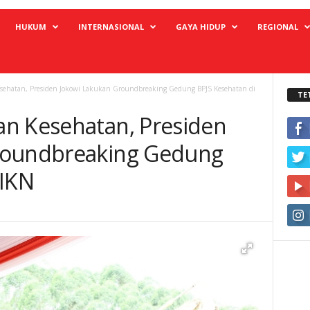
HUKUM
INTERNASIONAL
GAYA HIDUP
REGIONAL
sehatan, Presiden Jokowi Lakukan Groundbreaking Gedung BPJS Kesehatan di
TE
n Kesehatan, Presiden
roundbreaking Gedung
 IKN