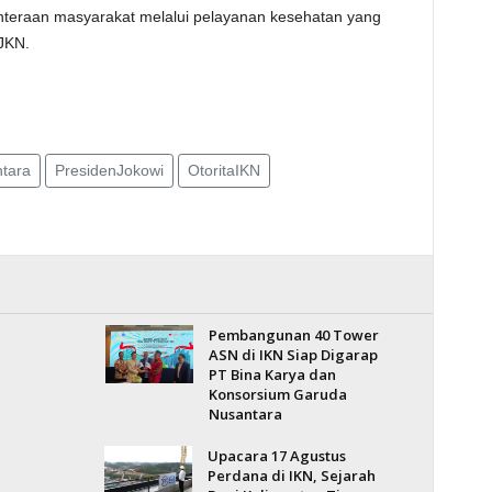
hteraan masyarakat melalui pelayanan kesehatan yang
 JKN.
tara
PresidenJokowi
OtoritaIKN
Pembangunan 40 Tower
ASN di IKN Siap Digarap
PT Bina Karya dan
Konsorsium Garuda
Nusantara
Upacara 17 Agustus
Perdana di IKN, Sejarah