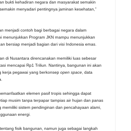
kan bukti kehadiran negara dan masyarakat semakin
emakin menyadari pentingnya jaminan kesehatan,”
n menjadi contoh bagi berbagai negara dalam
 ini menunjukkan Program JKN mampu menunjukkan
dan bersiap menjadi bagian dari visi Indonesia emas.
n di Nusantara direncanakan memiliki luas sebesar
tasi mencapai Rp1 Triliun. Nantinya, bangunan ini akan
ang kerja pegawai yang berkonsep
open
space
, data
a.
emanfaatkan elemen pasif tropis sehingga dapat
tiap musim tanpa terpapar tampias air hujan dan panas
g memiliki sistem pendinginan dan pencahayaan alami,
ggunaan energi.
entang fisik bangunan, namun juga sebagai langkah