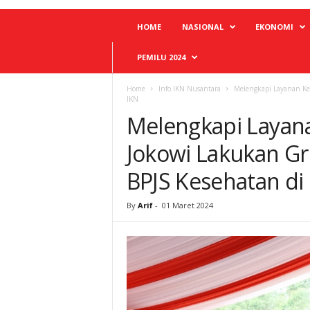
HOME
NASIONAL
EKONOMI
PEMILU 2024
Home
Info IKN Nusantara
Melengkapi Layanan Ke
IKN
Melengkapi Layana
Jokowi Lakukan G
BPJS Kesehatan di
By
Arif
-
01 Maret 2024