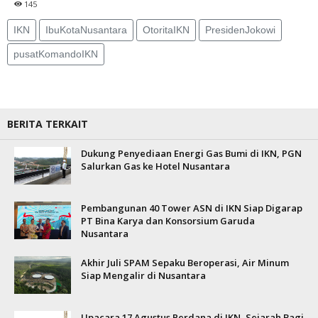
145
IKN
IbuKotaNusantara
OtoritaIKN
PresidenJokowi
pusatKomandoIKN
BERITA TERKAIT
Dukung Penyediaan Energi Gas Bumi di IKN, PGN
Salurkan Gas ke Hotel Nusantara
Pembangunan 40 Tower ASN di IKN Siap Digarap
PT Bina Karya dan Konsorsium Garuda
Nusantara
Akhir Juli SPAM Sepaku Beroperasi, Air Minum
Siap Mengalir di Nusantara
Upacara 17 Agustus Perdana di IKN, Sejarah Bagi