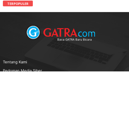
TERPOPULER
Baca GATRA Baru Bicara
Tentang Kami
Pedoman Media Siber
Karir
Beriklan
Disclaimer