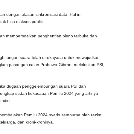
n dengan alasan sinkronisasi data. Hal ini
ak bisa diakses publik.
 dan mempersoalkan penghentian pleno terbuka dan
hitungan suara telah direkayasa untuk mewujudkan
gkan pasangan calon Prabowo-Gibran; meloloskan PSI;
.
 jika dugaan penggelembungan suara PSI dan
 lengkap sudah kekacauan Pemilu 2024 yang artinya
ndiri.
, pembajakan Pemilu 2024 nyaris sempurna oleh rezim
luarga, dan kroni-kroninya.