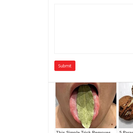
This Simple Trick Removes
5 Para