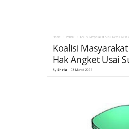
Home
Politik
Koalisi Masyarakat Sipil Desak DPR
Koalisi Masyaraka
Hak Angket Usai Su
By
Shela
-
03 Maret 2024