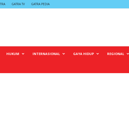
TRA
GATRA TV
GATRA PEDIA
HUKUM
INTERNASIONAL
GAYA HIDUP
REGIONAL