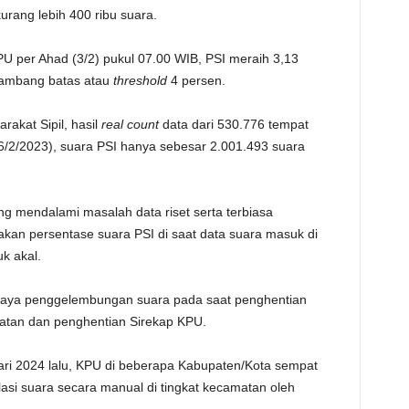
urang lebih 400 ribu suara.
TE
U per Ahad (3/2) pukul 07.00 WIB, PSI meraih 3,13
 ambang batas atau
threshold
4 persen.
rakat Sipil, hasil
real count
data dari 530.776 tempat
/2/2023), suara PSI hanya sebesar 2.001.493 suara
ing mendalami masalah data riset serta terbiasa
akan persentase suara PSI di saat data suara masuk di
uk akal.
upaya penggelembungan suara pada saat penghentian
atan dan penghentian Sirekap KPU.
uari 2024 lalu, KPU di beberapa Kabupaten/Kota sempat
asi suara secara manual di tingkat kecamatan oleh