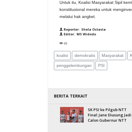
Untuk itu, Koalisi Masyarakat Sipil 
konstitusional mereka untuk menginve
melalui hak angket.
Reporter: Shela Octavia
Editor: MS Widodo
66
koalisi
demokratis
Masyarakat
penggelembungan
PSI
BERITA TERKAIT
SK PSI ke Pilgub NTT
Final: Jane Diusung Jadi
Calon Gubernur NTT