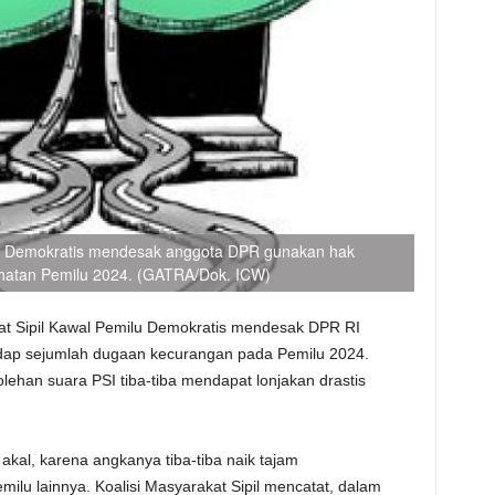
milu Demokratis mendesak anggota DPR gunakan hak
hatan Pemilu 2024. (GATRA/Dok. ICW)
at Sipil Kawal Pemilu Demokratis mendesak DPR RI
dap sejumlah dugaan kecurangan pada Pemilu 2024.
ehan suara PSI tiba-tiba mendapat lonjakan drastis
 akal, karena angkanya tiba-tiba naik tajam
milu lainnya. Koalisi Masyarakat Sipil mencatat, dalam