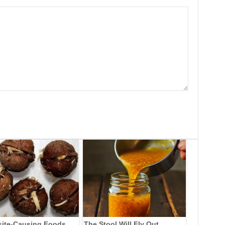
site-Causing Foods
The Stool Will Fly Out