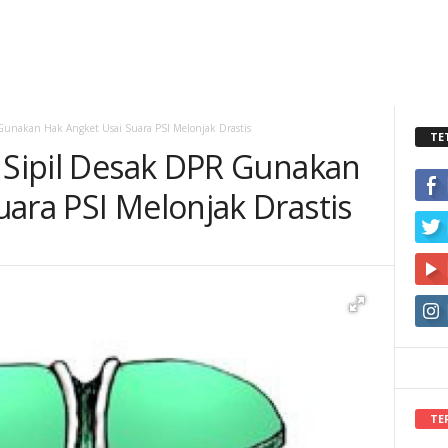
 Gunakan Hak Angket Usai Suara PSI Melonjak Drastis
TE
t Sipil Desak DPR Gunakan
ara PSI Melonjak Drastis