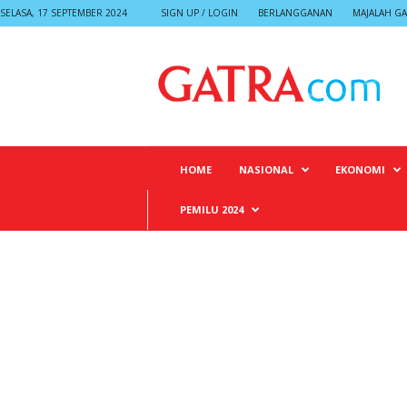
SELASA, 17 SEPTEMBER 2024
SIGN UP / LOGIN
BERLANGGANAN
MAJALAH GA
G
A
T
R
A
HOME
NASIONAL
EKONOMI
PEMILU 2024