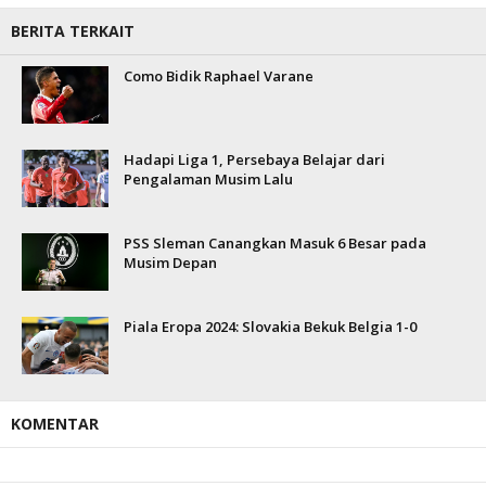
BERITA TERKAIT
Como Bidik Raphael Varane
Hadapi Liga 1, Persebaya Belajar dari
Pengalaman Musim Lalu
PSS Sleman Canangkan Masuk 6 Besar pada
Musim Depan
Piala Eropa 2024: Slovakia Bekuk Belgia 1-0
KOMENTAR