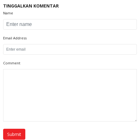
TINGGALKAN KOMENTAR
Name
Email Address
Comment