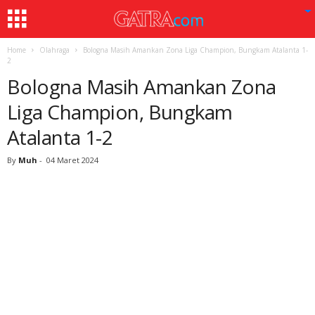
Home
Olahraga
Bologna Masih Amankan Zona Liga Champion, Bungkam Atalanta 1-
2
Bologna Masih Amankan Zona
Liga Champion, Bungkam
Atalanta 1-2
By
Muh
-
04 Maret 2024