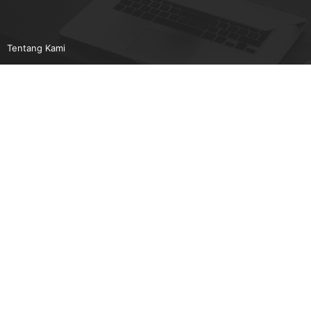
Tentang Kami
Pedoman Media Siber
Karir
Beriklan
Disclaimer