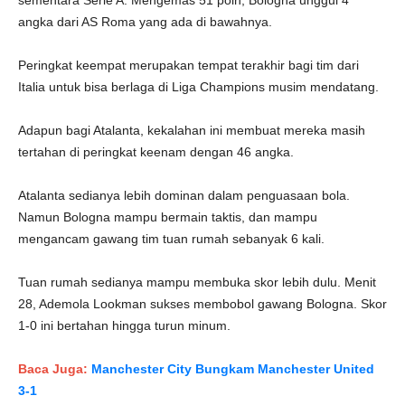
sementara Serie A. Mengemas 51 poin, Bologna unggul 4
angka dari AS Roma yang ada di bawahnya.
Peringkat keempat merupakan tempat terakhir bagi tim dari
Italia untuk bisa berlaga di Liga Champions musim mendatang.
Adapun bagi Atalanta, kekalahan ini membuat mereka masih
tertahan di peringkat keenam dengan 46 angka.
Atalanta sedianya lebih dominan dalam penguasaan bola.
Namun Bologna mampu bermain taktis, dan mampu
mengancam gawang tim tuan rumah sebanyak 6 kali.
Tuan rumah sedianya mampu membuka skor lebih dulu. Menit
28, Ademola Lookman sukses membobol gawang Bologna. Skor
1-0 ini bertahan hingga turun minum.
Baca Juga:
Manchester City Bungkam Manchester United
3-1