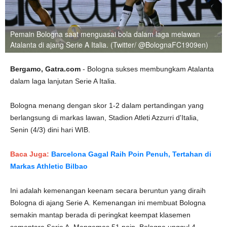
Pemain Bologna saat menguasai bola dalam laga melawan
Atalanta di ajang Serie A Italia. (Twitter/ @BolognaFC1909en)
Bergamo, Gatra.com
- Bologna sukses membungkam Atalanta
dalam laga lanjutan Serie A Italia.
Bologna menang dengan skor 1-2 dalam pertandingan yang
berlangsung di markas lawan, Stadion Atleti Azzurri d'Italia,
Senin (4/3) dini hari WIB.
Baca Juga:
Barcelona Gagal Raih Poin Penuh, Tertahan di
Markas Athletic Bilbao
Ini adalah kemenangan keenam secara beruntun yang diraih
Bologna di ajang Serie A. Kemenangan ini membuat Bologna
semakin mantap berada di peringkat keempat klasemen