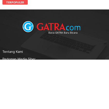
TERPOPULER
Baca GATRA Baru Bicara
Tentang Kami
Pedoman Media Siber
Karir
Beriklan
Disclaimer