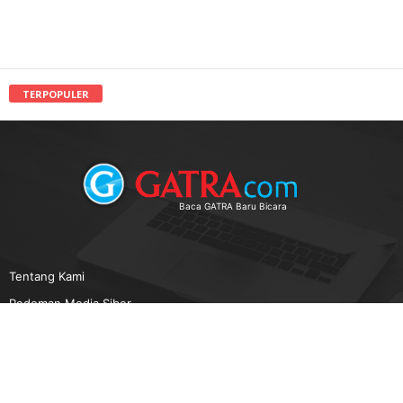
TERPOPULER
Baca GATRA Baru Bicara
Tentang Kami
Pedoman Media Siber
Karir
Beriklan
Disclaimer