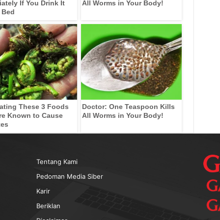
tely If You Drink It
All Worms in Your Body!
 Bed
ating These 3 Foods
Doctor: One Teaspoon Kills
re Known to Cause
All Worms in Your Body!
tes
Tentang Kami
Pedoman Media Siber
Karir
Beriklan