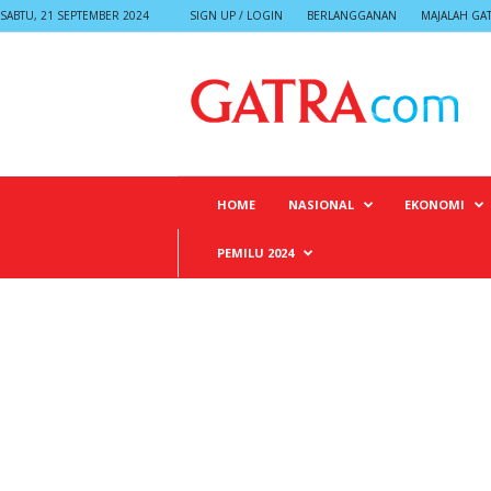
SABTU, 21 SEPTEMBER 2024
SIGN UP / LOGIN
BERLANGGANAN
MAJALAH GA
G
A
T
R
A
HOME
NASIONAL
EKONOMI
PEMILU 2024