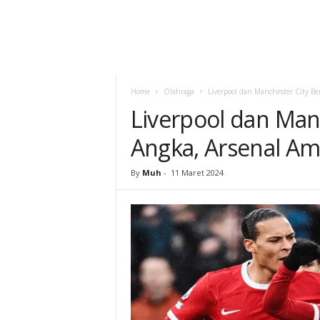
Home
Olahraga
Liverpool dan Manchester City B
Liverpool dan Man
Angka, Arsenal Am
By
Muh
-
11 Maret 2024