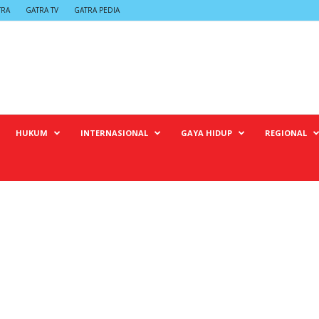
TRA
GATRA TV
GATRA PEDIA
HUKUM
INTERNASIONAL
GAYA HIDUP
REGIONAL