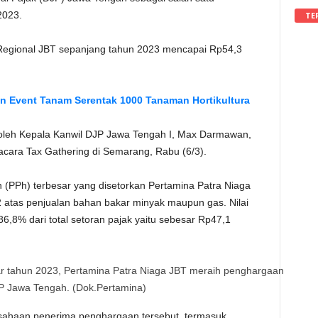
 2023.
TE
 Regional JBT sepanjang tahun 2023 mencapai Rp54,3
n Event Tanam Serentak 1000 Tanaman Hortikultura
g oleh Kepala Kanwil DJP Jawa Tengah I, Max Darmawan,
cara Tax Gathering di Semarang, Rabu (6/3).
 (PPh) terbesar yang disetorkan Pertamina Patra Niaga
2 atas penjualan bahan bakar minyak maupun gas. Nilai
86,8% dari total setoran pajak yaitu sebesar Rp47,1
ar tahun 2023, Pertamina Patra Niaga JBT meraih penghargaan
P Jawa Tengah. (Dok.Pertamina)
sahaan penerima penghargaan tersebut, termasuk