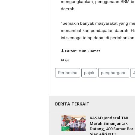
mengungkapkan, penggunaan BBM berku
daerah.
“Semakin banyak masyarakat yang me
menambahkan pendapatan daerah. Hara
ini semoga tetap dapat di pertahankan,”
Editor: Muh Slamet
64
Pertamina
pajak
penghargaan
BERITA TERKAIT
KASAD Jenderal TNI
Maruli Simanjuntak
Datang, 400 Sumur Bor
Siap Aliri NTT