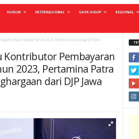
HUKUM
INTERNASIONAL
GAYA HIDUP
REGIONAL
bayaran Pajak Terbesar Tahun 2023, Pertamina Patra Niaga JBT Raih
TE
u Kontributor Pembayaran
hun 2023, Pertamina Patra
nghargaan dari DJP Jawa