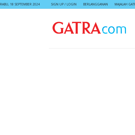
RABU, 18 SEPTEMBER 2024
SIGN UP / LOGIN
BERLANGGANAN
MAJALAH GAT
G
A
T
R
A