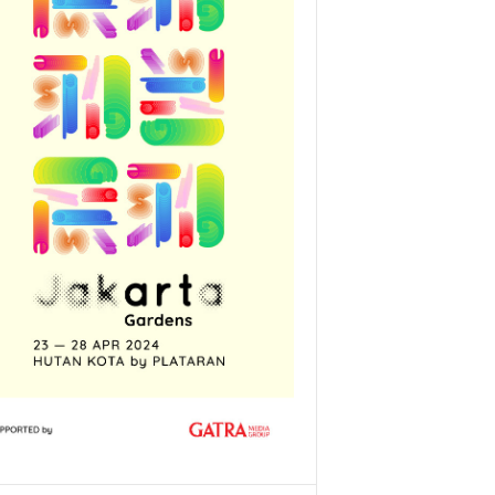
or pembayaran pajak terbesar tahun 2023, Pertamina Patra Niaga JBT
aan dari DJP Jawa Tengah. (Dok.Pertamina)