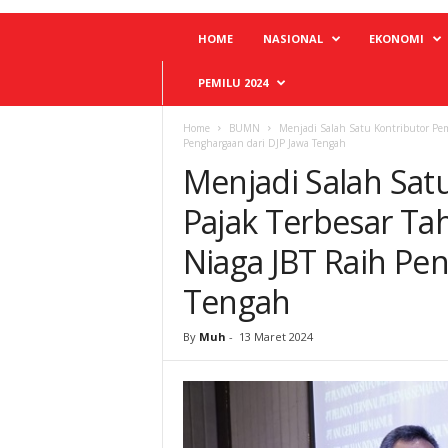
HOME
NASIONAL
EKONOMI
PEMILU 2024
Home
BUMN
Menjadi Salah Satu Kontributor Pem
Penghargaan dari DJP Jawa Tengah
Menjadi Salah Sat
Pajak Terbesar Ta
Niaga JBT Raih Pe
Tengah
By
Muh
-
13 Maret 2024