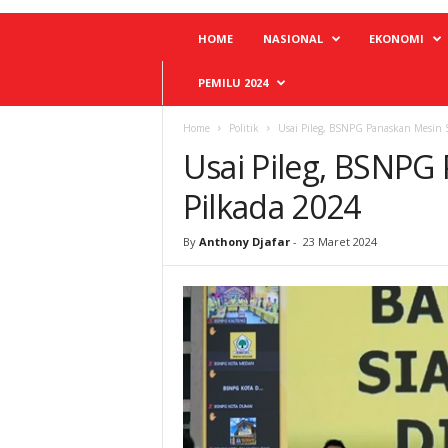
HOME
NASIONAL
EKONOMI
PEMILU 2024
Home
Politik
Usai Pileg, BSNPG Panaskan Mesin S
Usai Pileg, BSNPG
Pilkada 2024
By
Anthony Djafar
-
23 Maret 2024