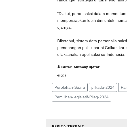
rancangan strategis untuk menghadapi
"Diakui, peran saksi dalam momentum p
mempersiapkan lebih dini untuk meman
ujarnya.
Diketahui, sistem data personalia sak
pemenangan politik partai Golkar, ka
dilaksanakan apel saksi se-Indonesia.
Editor: Anthony Djafar
293
Perolehan-Suara
pilkada-2024
Par
Pemilihan-legislatif-Pileg-2024
BERITA TERKAIT