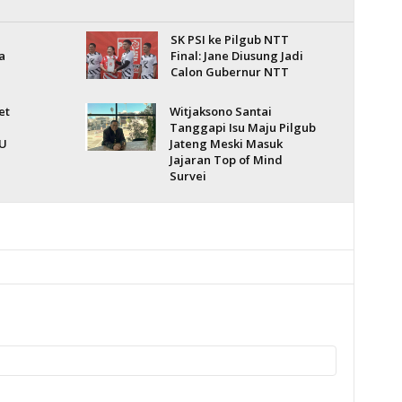
SK PSI ke Pilgub NTT
a
Final: Jane Diusung Jadi
Calon Gubernur NTT
et
Witjaksono Santai
Tanggapi Isu Maju Pilgub
U
Jateng Meski Masuk
Jajaran Top of Mind
Survei