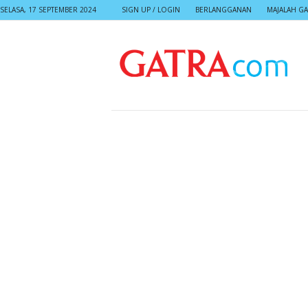
SELASA, 17 SEPTEMBER 2024
SIGN UP / LOGIN
BERLANGGANAN
MAJALAH GA
G
A
T
R
A