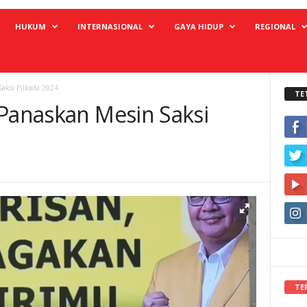
HUKUM
INTERNASIONAL
GAYA HIDUP
REGIONAL
aksi Pilkada 2024
TE
 Panaskan Mesin Saksi