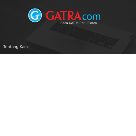
Baca GATRA Baru Bicara
Tentang Kami
Pedoman Media Siber
Karir
Beriklan
Disclaimer