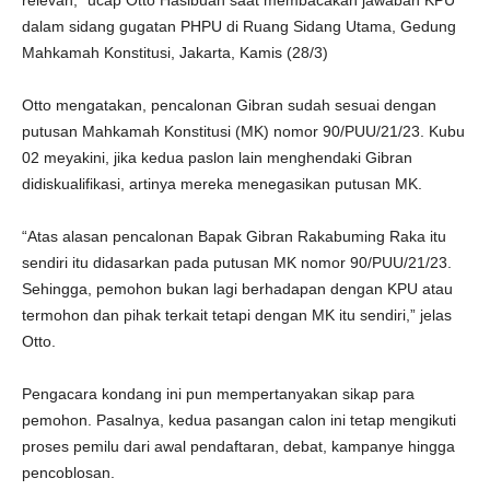
relevan,” ucap Otto Hasibuan saat membacakan jawaban KPU
dalam sidang gugatan PHPU di Ruang Sidang Utama, Gedung
Mahkamah Konstitusi, Jakarta, Kamis (28/3)
Otto mengatakan, pencalonan Gibran sudah sesuai dengan
putusan Mahkamah Konstitusi (MK) nomor 90/PUU/21/23. Kubu
02 meyakini, jika kedua paslon lain menghendaki Gibran
didiskualifikasi, artinya mereka menegasikan putusan MK.
“Atas alasan pencalonan Bapak Gibran Rakabuming Raka itu
sendiri itu didasarkan pada putusan MK nomor 90/PUU/21/23.
Sehingga, pemohon bukan lagi berhadapan dengan KPU atau
termohon dan pihak terkait tetapi dengan MK itu sendiri,” jelas
Otto.
Pengacara kondang ini pun mempertanyakan sikap para
pemohon. Pasalnya, kedua pasangan calon ini tetap mengikuti
proses pemilu dari awal pendaftaran, debat, kampanye hingga
pencoblosan.