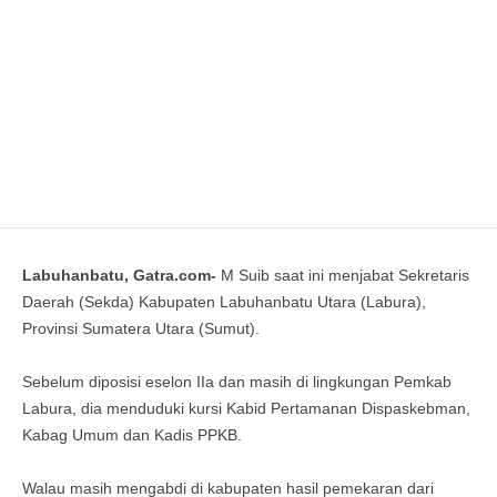
Sekda Labura, Sumut, Dr (C) H Muhammad Suib SPd MM.
(GATRA/ist)
Labuhanbatu, Gatra.com-
M Suib saat ini menjabat Sekretaris
Daerah (Sekda) Kabupaten Labuhanbatu Utara (Labura),
Provinsi Sumatera Utara (Sumut).
Sebelum diposisi eselon IIa dan masih di lingkungan Pemkab
Labura, dia menduduki kursi Kabid Pertamanan Dispaskebman,
Kabag Umum dan Kadis PPKB.
Walau masih mengabdi di kabupaten hasil pemekaran dari