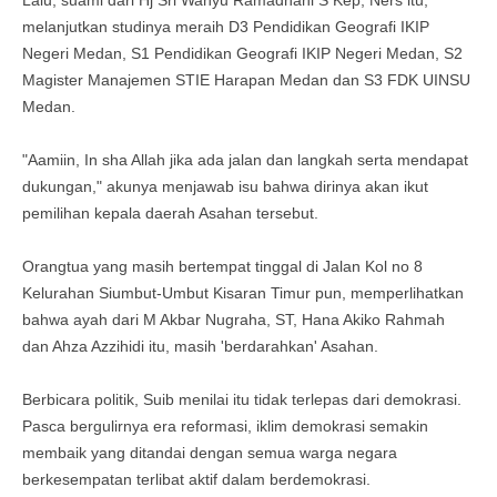
Lalu, suami dari Hj Sri Wahyu Ramadhani S Kep, Ners itu,
melanjutkan studinya meraih D3 Pendidikan Geografi IKIP
Negeri Medan, S1 Pendidikan Geografi IKIP Negeri Medan, S2
Magister Manajemen STIE Harapan Medan dan S3 FDK UINSU
Medan.
"Aamiin, In sha Allah jika ada jalan dan langkah serta mendapat
dukungan," akunya menjawab isu bahwa dirinya akan ikut
pemilihan kepala daerah Asahan tersebut.
Orangtua yang masih bertempat tinggal di Jalan Kol no 8
Kelurahan Siumbut-Umbut Kisaran Timur pun, memperlihatkan
bahwa ayah dari M Akbar Nugraha, ST, Hana Akiko Rahmah
dan Ahza Azzihidi itu, masih 'berdarahkan' Asahan.
Berbicara politik, Suib menilai itu tidak terlepas dari demokrasi.
Pasca bergulirnya era reformasi, iklim demokrasi semakin
membaik yang ditandai dengan semua warga negara
berkesempatan terlibat aktif dalam berdemokrasi.