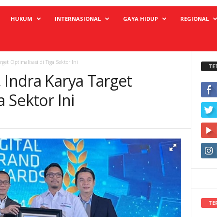
HUKUM
INTERNASIONAL
GAYA HIDUP
REGIONAL
get Optimalisasi di Tiga Sektor Ini
TE
 Indra Karya Target
a Sektor Ini