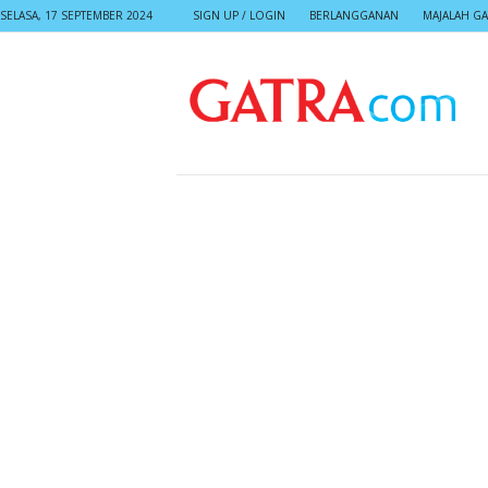
SELASA, 17 SEPTEMBER 2024
SIGN UP / LOGIN
BERLANGGANAN
MAJALAH GA
G
A
T
R
A