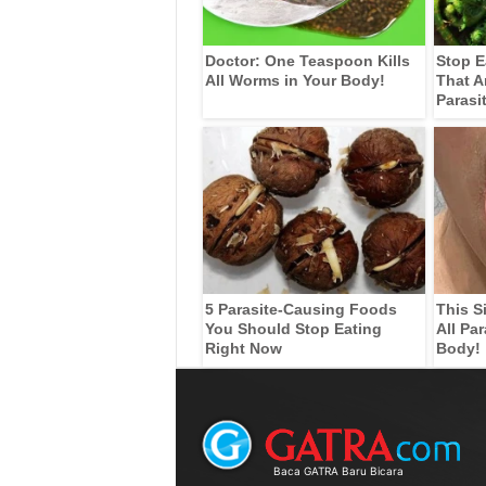
Doctor: One Teaspoon Kills
Stop E
All Worms in Your Body!
That A
Parasi
5 Parasite-Causing Foods
This S
You Should Stop Eating
All Pa
Right Now
Body!
Baca GATRA Baru Bicara