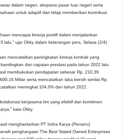
pasar dalam negeri, ekspansi pasar luar negeri serta
TE
usahaan untuk adaptif dan tetap memberikan kontribusi
ahaan mencapai kinerja positif dalam menjalankan
3 lalu," ujar Okky dalam keterangan pers, Selasa (2/4).
haan mencatatkan peningkatan kinerja kontrak yang
di bandingkan dari capaian prestasi pada tahun 2022 lalu.
asil membukukan pendapatan sebesar Rp. 210,39
 600,16 Miliar serta mencatatkan laba bersih senilai Rp.
ercatatkan meningkat 104,0% dari tahun 2022.
t kolaborasi kerjasama tim yang efektif dan komitmen
Karya," kata Okky.
asil menghantarkan PT Indra Karya (Persero)
meraih penghargaan The Best Stated Owned Enterprises