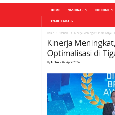
HOME
NASIONAL
EKONOMI
PEMILU 2024
Home
Ekonomi
Kinerja Meningkat, Indra Karya Tar
Kinerja Meningkat,
Optimalisasi di Tig
By
Ucha
-
02 April 2024