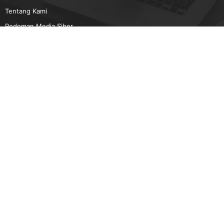
Tentang Kami
Pedoman Media Siber
Karir
Beriklan
Disclaimer
Unduh Aplikasi Gatra.com
Android
IOS