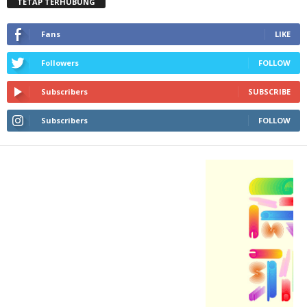
TETAP TERHUBUNG
Fans
LIKE
Followers
FOLLOW
Subscribers
SUBSCRIBE
Subscribers
FOLLOW