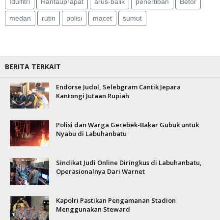
Idulfitri
Rantauprapat
arus-balik
penertiban
Betor
medan
rutin
polisi
macet
sumut
BERITA TERKAIT
Endorse Judol, Selebgram Cantik Jepara
Kantongi Jutaan Rupiah
Polisi dan Warga Gerebek-Bakar Gubuk untuk
Nyabu di Labuhanbatu
Sindikat Judi Online Diringkus di Labuhanbatu,
Operasionalnya Dari Warnet
Kapolri Pastikan Pengamanan Stadion
Menggunakan Steward