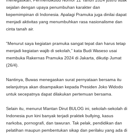
menegaskan, Permendikbud Nomor 12 Tahun 2024 justru tidak
sejalan dengan upaya penumbuhan karakter dan
kepemimpinan di Indonesia. Apalagi Pramuka juga dinilai dapat
menjadi aktivitas yang menumbuhkan rasa nasionalisme dan
cinta tanah air.
“Menurut saya kegiatan pramuka sangat tepat dan harus tetap
menjadi kegiatan wajib di sekolah,” kata Budi Waseso usai
membuka Rakernas Pramuka 2024 di Jakarta, dikutip Jumat
(26/4).
Nantinya, Buwas menegaskan surat pernyataan bersama itu
selanjutnya akan disampaikan kepada Presiden Joko Widodo
untuk secepatnya dapat dilakukan pertemuan bersama.
Selain itu, menurut Mantan Dirut BULOG ini, sekolah-sekolah di
Indonesia pun kini banyak terjadi praktek bullying, kasus
narkoba, pornografi, dan tawuran. Tak pelak, pendidikan dan
pelatihan maupun pembentukan sikap dan perilaku yang ada di