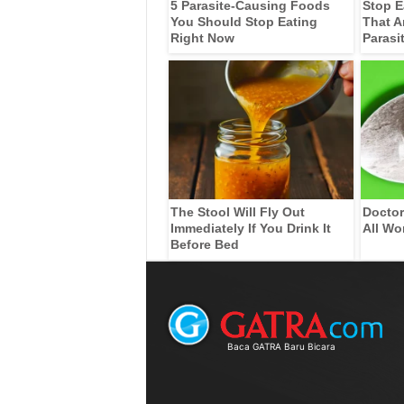
5 Parasite-Causing Foods
Stop E
You Should Stop Eating
That A
Right Now
Parasi
The Stool Will Fly Out
Doctor
Immediately If You Drink It
All Wo
Before Bed
Baca GATRA Baru Bicara