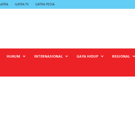
GATRA
GATRA TV
GATRA PEDIA
HUKUM
INTERNASIONAL
GAYA HIDUP
REGIONAL