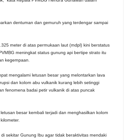
etik," kata Kepala PVMBG Hendra Gunawan dalam
TE
luarkan dentuman dan gemuruh yang terdengar sampai
.325 meter di atas permukaan laut (mdpl) kini berstatus
 PVMBG meningkat status gunung api bertipe strato itu
 dan kegempaan.
mpat mengalami letusan besar yang melontarkan lava
 erupsi dan kolom abu vulkanik kurang lebih setinggi
an fenomena badai petir vulkanik di atas puncak
letusan besar kembali terjadi dan menghasilkan kolom
 kilometer.
sekitar Gunung Ibu agar tidak beraktivitas mendaki