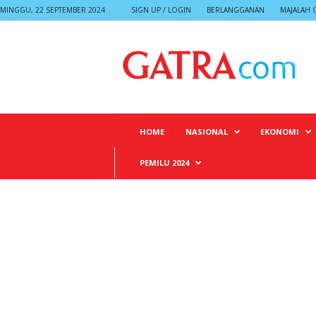
MINGGU, 22 SEPTEMBER 2024
SIGN UP / LOGIN
BERLANGGANAN
MAJALAH 
G
A
T
R
A
HOME
NASIONAL
EKONOMI
PEMILU 2024