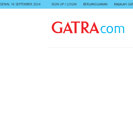
SENIN, 16 SEPTEMBER 2024
SIGN UP / LOGIN
BERLANGGANAN
MAJALAH GA
G
A
T
R
A