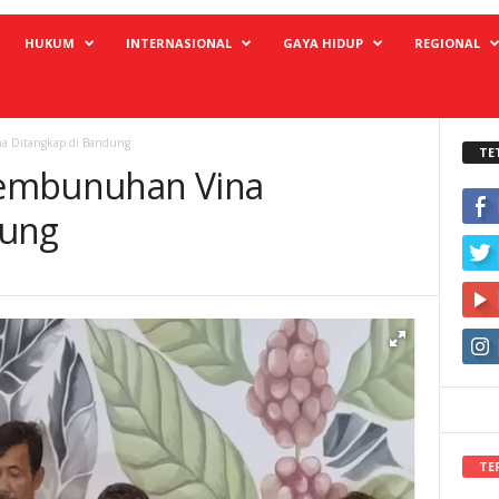
HUKUM
INTERNASIONAL
GAYA HIDUP
REGIONAL
a Ditangkap di Bandung
TE
Pembunuhan Vina
dung