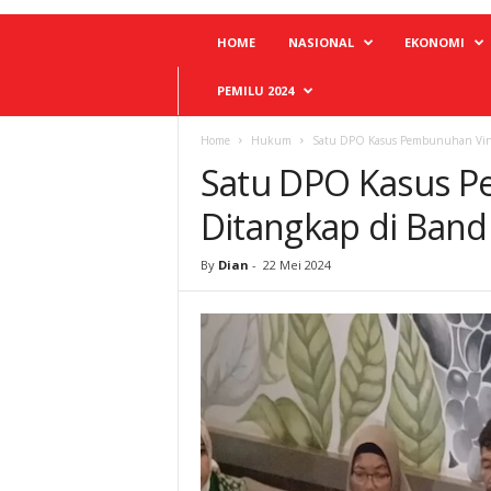
HOME
NASIONAL
EKONOMI
PEMILU 2024
Home
Hukum
Satu DPO Kasus Pembunuhan Vin
Satu DPO Kasus 
Ditangkap di Ban
By
Dian
-
22 Mei 2024