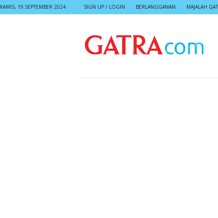
KAMIS, 19 SEPTEMBER 2024
SIGN UP / LOGIN
BERLANGGANAN
MAJALAH GA
G
A
T
R
A