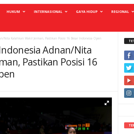
HUKUM
INTERNASIONAL
GAYA HIDUP
REGIONAL
Nita Kalahkan Wakil Jerman, Pastikan Posisi 16 Besar Indonesia Open
TE
ndonesia Adnan/Nita
man, Pastikan Posisi 16
Open