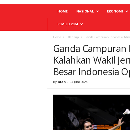
HOME
NASIONAL
EKONOMI
PEMILU 2024
Home
Olahraga
Ganda Campuran Indonesia Adnan/
Ganda Campuran I
Kalahkan Wakil Jer
Besar Indonesia 
By
Dian
-
04 Juni 2024