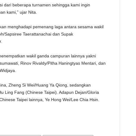
si dari beberapa turnamen sehingga kami ingin
 kami,” ujar Nita.
akan menghadapi pemenang laga antara sesama wakil
oh/Sapsiree Taerattanachai dan Supak
r.
t menempatkan wakil ganda campuran lainnya yakni
sumawati, Rinov Rivaldy/Pitha Haningtyas Mentari, dan
Widjaya.
ina, Zheng Si Wei/Huang Ya Qiong, sedangkan
 Ling Fang (Chinese Taipei). Adapun Dejan/Gloria
inese Taipei lainnya, Ye Hong Wei/Lee Chia Hsin.