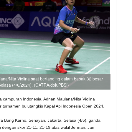
a/Nita Violina saat bertanding dalam babak 32 besar
Selasa (4/6/2024). (GATRA/dok.PBSI)
 campuran Indonesia, Adnan Maulana/Nita Violina
 turnamen bulutangkis Kapal Api Indonesia Open 2024.
ora Bung Karno, Senayan, Jakarta, Selasa (4/6), ganda
 dengan skor 21-11, 21-19 atas wakil Jerman, Jan