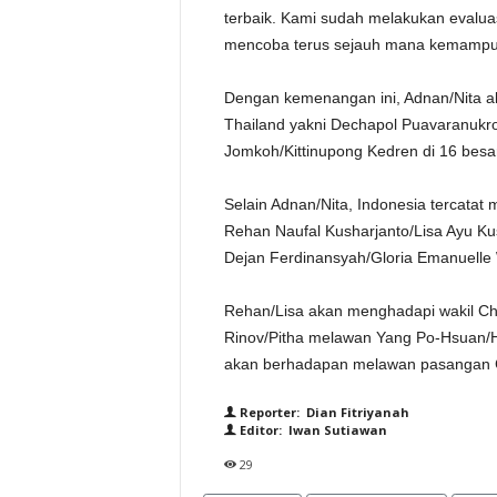
terbaik. Kami sudah melakukan evalua
mencoba terus sejauh mana kemampuan
Dengan kemenangan ini, Adnan/Nita 
Thailand yakni Dechapol Puavaranukr
Jomkoh/Kittinupong Kedren di 16 besa
Selain Adnan/Nita, Indonesia tercata
Rehan Naufal Kusharjanto/Lisa Ayu Ku
Dejan Ferdinansyah/Gloria Emanuelle 
Rehan/Lisa akan menghadapi wakil Ch
Rinov/Pitha melawan Yang Po-Hsuan/Hu
akan berhadapan melawan pasangan Ch
Reporter: Dian Fitriyanah
Editor: Iwan Sutiawan
29