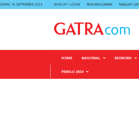
SENIN, 16 SEPTEMBER 2024
SIGN UP / LOGIN
BERLANGGANAN
MAJALAH GA
G
A
T
R
A
HOME
NASIONAL
EKONOMI
PEMILU 2024