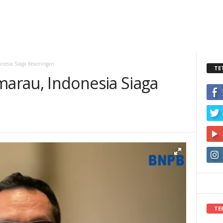
nesia Siaga Kekeringan
TE
arau, Indonesia Siaga