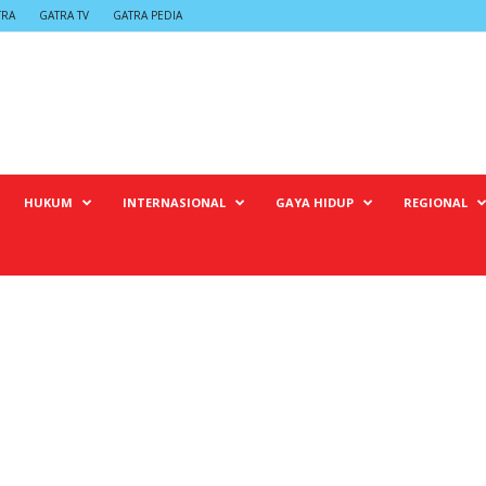
TRA
GATRA TV
GATRA PEDIA
HUKUM
INTERNASIONAL
GAYA HIDUP
REGIONAL