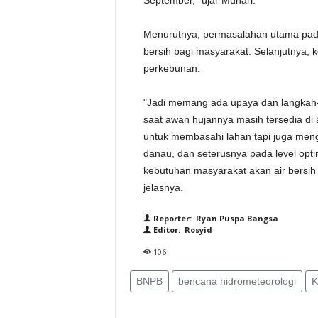
September," ujar Muhari.
Menurutnya, permasalahan utama pada
bersih bagi masyarakat. Selanjutnya, k
perkebunan.
"Jadi memang ada upaya dan langkah-l
saat awan hujannya masih tersedia di
untuk membasahi lahan tapi juga men
danau, dan seterusnya pada level opti
kebutuhan masyarakat akan air bersih
jelasnya.
Reporter: Ryan Puspa Bangsa
Editor: Rosyid
106
BNPB
bencana hidrometeorologi
K