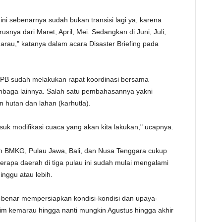
TE
 ini sebenarnya sudah bukan transisi lagi ya, karena
rusnya dari Maret, April, Mei. Sedangkan di Juni, Juli,
au," katanya dalam acara Disaster Briefing pada
 BNPB sudah melakukan rapat koordinasi bersama
baga lainnya. Salah satu pembahasannya yakni
hutan dan lahan (karhutla).
uk modifikasi cuaca yang akan kita lakukan," ucapnya.
 BMKG, Pulau Jawa, Bali, dan Nusa Tenggara cukup
erapa daerah di tiga pulau ini sudah mulai mengalami
nggu atau lebih.
ar-benar mempersiapkan kondisi-kondisi dan upaya-
im kemarau hingga nanti mungkin Agustus hingga akhir