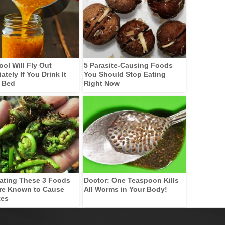
ool Will Fly Out
5 Parasite-Causing Foods
tely If You Drink It
You Should Stop Eating
 Bed
Right Now
ating These 3 Foods
Doctor: One Teaspoon Kills
re Known to Cause
All Worms in Your Body!
tes