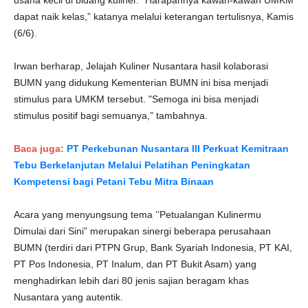
usaha kecil di bidang kuliner. "Harapannya kawan-kawan UMKM
dapat naik kelas,” katanya melalui keterangan tertulisnya, Kamis
(6/6).
Irwan berharap, Jelajah Kuliner Nusantara hasil kolaborasi
BUMN yang didukung Kementerian BUMN ini bisa menjadi
stimulus para UMKM tersebut. "Semoga ini bisa menjadi
stimulus positif bagi semuanya,” tambahnya.
Baca juga:
PT Perkebunan Nusantara III Perkuat Kemitraan
Tebu Berkelanjutan Melalui Pelatihan Peningkatan
Kompetensi bagi Petani Tebu Mitra Binaan
Acara yang menyungsung tema ’’Petualangan Kulinermu
Dimulai dari Sini” merupakan sinergi beberapa perusahaan
BUMN (terdiri dari PTPN Grup, Bank Syariah Indonesia, PT KAI,
PT Pos Indonesia, PT Inalum, dan PT Bukit Asam) yang
menghadirkan lebih dari 80 jenis sajian beragam khas
Nusantara yang autentik.