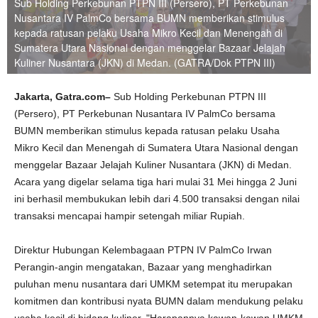
Sub Holding Perkebunan PTPN III (Persero), PT Perkebunan
Nusantara IV PalmCo bersama BUMN memberikan stimulus
kepada ratusan pelaku Usaha Mikro Kecil dan Menengah di
Sumatera Utara Nasional dengan menggelar Bazaar Jelajah
Kuliner Nusantara (JKN) di Medan. (GATRA/Dok PTPN III)
Jakarta,
Gatra.com–
Sub Holding Perkebunan PTPN III
(Persero), PT Perkebunan Nusantara IV PalmCo bersama
BUMN memberikan stimulus kepada ratusan pelaku Usaha
Mikro Kecil dan Menengah di Sumatera Utara Nasional dengan
menggelar Bazaar Jelajah Kuliner Nusantara (JKN) di Medan.
Acara yang digelar selama tiga hari mulai 31 Mei hingga 2 Juni
ini berhasil membukukan lebih dari 4.500 transaksi dengan nilai
transaksi mencapai hampir setengah miliar Rupiah.
Direktur Hubungan Kelembagaan PTPN IV PalmCo Irwan
Perangin-angin mengatakan, Bazaar yang menghadirkan
puluhan menu nusantara dari UMKM setempat itu merupakan
komitmen dan kontribusi nyata BUMN dalam mendukung pelaku