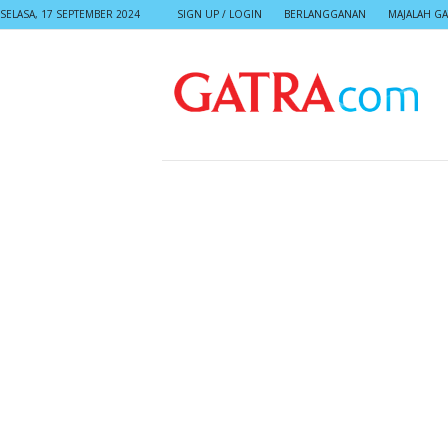
SELASA, 17 SEPTEMBER 2024
SIGN UP / LOGIN
BERLANGGANAN
MAJALAH GA
G
A
T
R
A