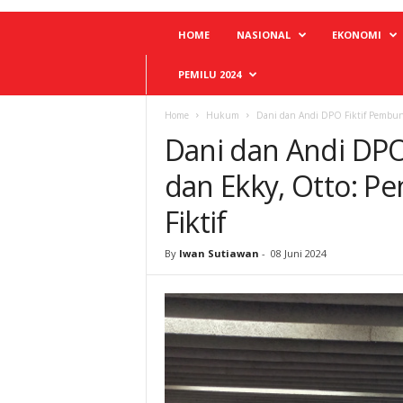
HOME
NASIONAL
EKONOMI
PEMILU 2024
Home
Hukum
Dani dan Andi DPO Fiktif Pembunu
Dani dan Andi DPO
dan Ekky, Otto: P
Fiktif
By
Iwan Sutiawan
-
08 Juni 2024