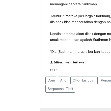
menangani perkara Sudirman.
“Munurut mereka [keluarga Sudirman], 
dia tidak bisa menceritakan dengan b
Kondisi tersebut akan dicek dengan me
untuk menentukan apakah Sudirman ini
“Dia [Sudirman] harus diberikan kebeb
Editor: Iwan Sutiawan
175
Dani
Andi
Otto-Hasibuan
Penan
Berpotensi-Fiktif