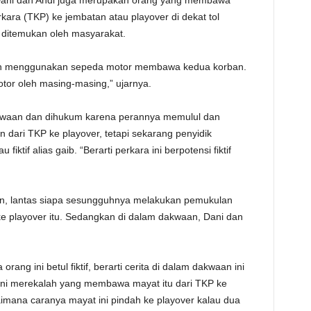
Dani dan Andi juga merupakan orang yang membawa
kara (TKP) ke jembatan atau playover di dekat tol
ditemukan oleh masyarakat.
utkan menggunakan sepeda motor membawa kedua korban.
otor oleh masing-masing,” ujarnya.
dakwaan dan dihukum karena perannya memulul dan
ari TKP ke playover, tetapi sekarang penyidik
iktif alias gaib. “Berarti perkara ini berpotensi fiktif
an, lantas siapa sesungguhnya melakukan pemukulan
 playover itu. Sedangkan di dalam dakwaan, Dani dan
rang ini betul fiktif, berarti cerita di dalam dakwaan ini
n ini merekalah yang membawa mayat itu dari TKP ke
imana caranya mayat ini pindah ke playover kalau dua