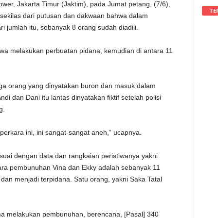
ower, Jakarta Timur (Jaktim), pada Jumat petang, (7/6),
TE
ekilas dari putusan dan dakwaan bahwa dalam
i jumlah itu, sebanyak 8 orang sudah diadili.
wa melakukan perbuatan pidana, kemudian di antara 11
 tiga orang yang dinyatakan buron dan masuk dalam
i dan Dani itu lantas dinyatakan fiktif setelah polisi
g.
rkara ini, ini sangat-sangat aneh,” ucapnya.
suai dengan data dan rangkaian peristiwanya yakni
kara pembunuhan Vina dan Ekky adalah sebanyak 11
 dan menjadi terpidana. Satu orang, yakni Saka Tatal
a melakukan pembunuhan, berencana, [Pasal] 340