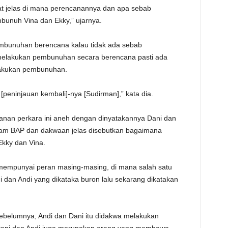
t jelas di mana perencanannya dan apa sebab
unuh Vina dan Ekky,” ujarnya.
mbunuhan berencana kalau tidak ada sebab
melakukan pembunuhan secara berencana pasti ada
akukan pembunuhan.
 [peninjauan kembali]-nya [Sudirman],” kata dia.
ganan perkara ini aneh dengan dinyatakannya Dani dan
dalam BAP dan dakwaan jelas disebutkan bagaimana
kky dan Vina.
 mempunyai peran masing-masing, di mana salah satu
i dan Andi yang dikataka buron lalu sekarang dikatakan
ebelumnya, Andi dan Dani itu didakwa melakukan