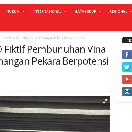
HUKUM
INTERNASIONAL
GAYA HIDUP
REGIONAL
han Vina dan Ekky, Otto: Penangan Pekara Berpotensi Fiktif
TE
 Fiktif Pembunuhan Vina
enangan Pekara Berpotensi