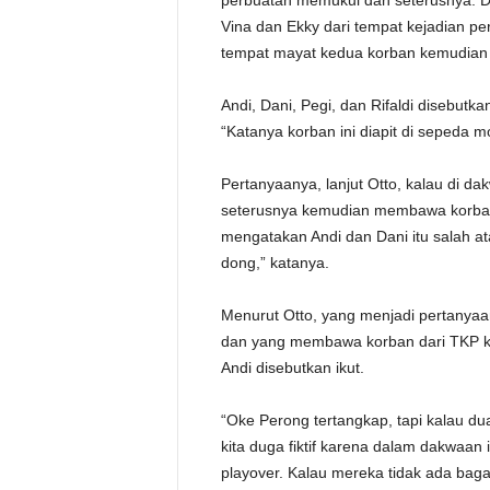
perbuatan memukul dan seterusnya. 
Vina dan Ekky dari tempat kejadian per
tempat mayat kedua korban kemudian 
Andi, Dani, Pegi, dan Rifaldi diseb
“Katanya korban ini diapit di sepeda m
Pertanyaanya, lanjut Otto, kalau di 
seterusnya kemudian membawa korban d
mengatakan Andi dan Dani itu salah atau f
dong,” katanya.
Menurut Otto, yang menjadi pertanya
dan yang membawa korban dari TKP ke
Andi disebutkan ikut.
“Oke Perong tertangkap, tapi kalau dua o
kita duga fiktif karena dalam dakwaa
playover. Kalau mereka tidak ada baga