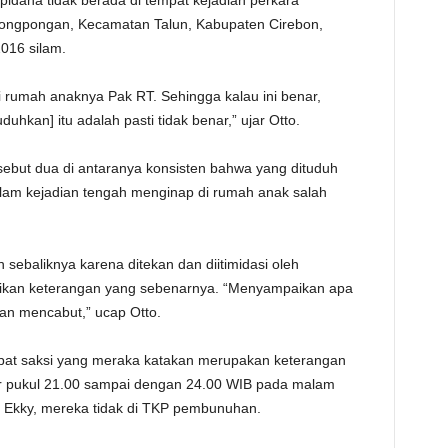
idana tidak berada di tempat kejadian perkara
ongpongan, Kecamatan Talun, Kabupaten Cirebon,
016 silam.
 rumah anaknya Pak RT. Sehingga kalau ini benar,
hkan] itu adalah pasti tidak benar,” ujar Otto.
ebut dua di antaranya konsisten bahwa yang dituduh
am kejadian tengah menginap di rumah anak salah
ebaliknya karena ditekan dan diitimidasi oleh
ikan keterangan yang sebenarnya. “Menyampaikan apa
kan mencabut,” ucap Otto.
mpat saksi yang meraka katakan merupakan keterangan
r pukul 21.00 sampai dengan 24.00 WIB pada malam
 Ekky, mereka tidak di TKP pembunuhan.