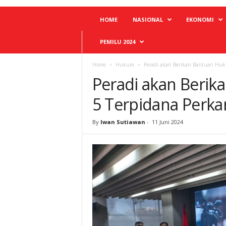
HOME
NASIONAL
EKONOMI
PEMILU 2024
Home
Hukum
Peradi akan Berikan Bantuan Huk
Peradi akan Beri
5 Terpidana Perka
By
Iwan Sutiawan
-
11 Juni 2024