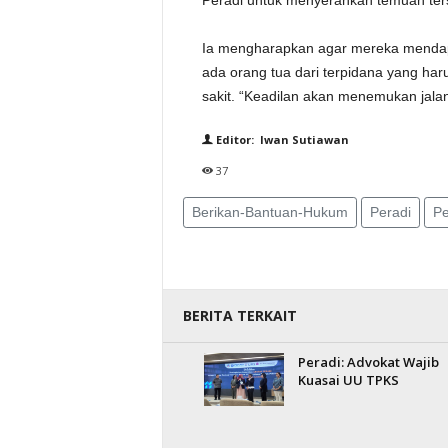
Peradi untuk menyerahkan temuan ter
Ia mengharapkan agar mereka mendapa
ada orang tua dari terpidana yang ha
sakit. “Keadilan akan menemukan jalan
Editor: Iwan Sutiawan
37
Berikan-Bantuan-Hukum
Peradi
Pe
BERITA TERKAIT
Peradi: Advokat Wajib
Kuasai UU TPKS