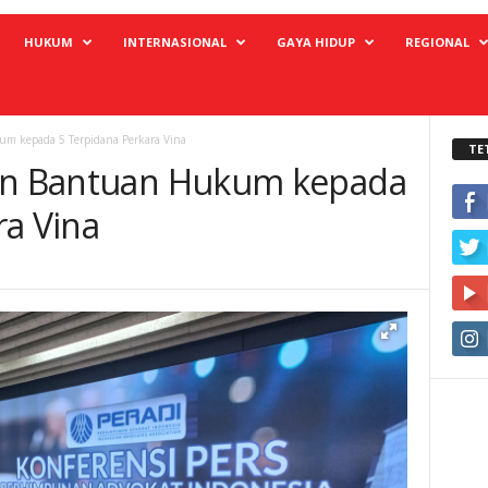
HUKUM
INTERNASIONAL
GAYA HIDUP
REGIONAL
um kepada 5 Terpidana Perkara Vina
TE
kan Bantuan Hukum kepada
ra Vina