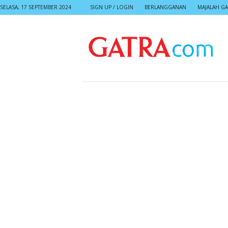
SELASA, 17 SEPTEMBER 2024
SIGN UP / LOGIN
BERLANGGANAN
MAJALAH GA
G
A
T
R
A