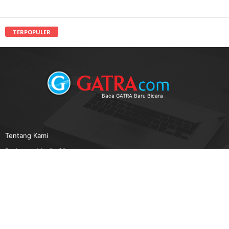
TERPOPULER
Baca GATRA Baru Bicara
Tentang Kami
Pedoman Media Siber
Karir
Beriklan
Disclaimer