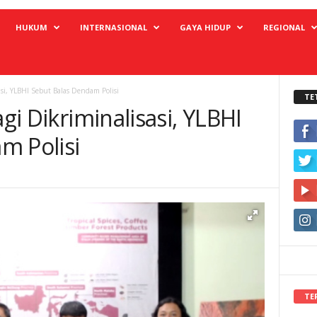
HUKUM
INTERNASIONAL
GAYA HIDUP
REGIONAL
asi, YLBHI Sebut Balas Dendam Polisi
TE
agi Dikriminalisasi, YLBHI
m Polisi