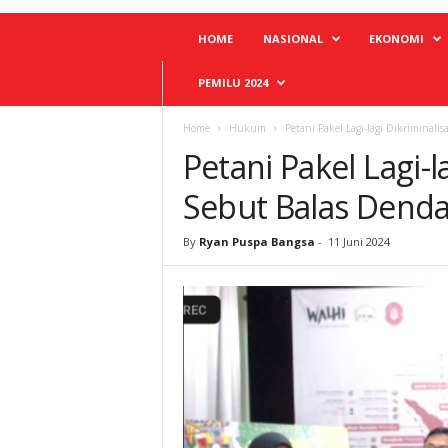
HOME
NASIONAL
EKONOMI
PEMILU 2024
Home
Hukum
Petani Pakel Lagi-lagi Dikriminalis
Petani Pakel Lagi-l
Sebut Balas Denda
By
Ryan Puspa Bangsa
-
11 Juni 2024