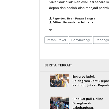
"Jika tidak dilakukan evaluasi secara 
depan dan seolah-olah menjadi peristi
Reporter: Ryan Puspa Bangsa
Editor: Bernadetta Febriana
63
Petani Pakel
Banyuwangi
Penangk
BERITA TERKAIT
Endorse Judol,
Selebgram Cantik Jepa
Kantongi Jutaan Rupiah
Sindikat Judi Online
Diringkus di
Labuhanbatu,