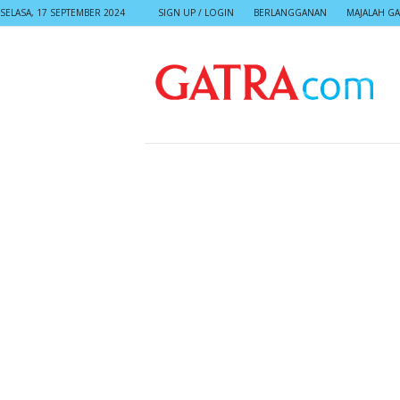
SELASA, 17 SEPTEMBER 2024
SIGN UP / LOGIN
BERLANGGANAN
MAJALAH GA
G
A
T
R
A