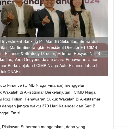
 of Investment Banking PT Mandiri Sekuritas, Bernardus
tas, Martin Simorangkir; President Director PT CIMB
; Finance & Strategy Director, M Imron Rosyadi Nur ST
 Sekuritas, Vera Ongyono dalam acara Penawaran Umum
smar Berkelanjutan I CIMB Niaga Auto Finance tahap I
A/Dok CNAF)
uto Finance (CIMB Niaga Finance) menggelar
akalah Bi Al-istitsmar Berkelanjutan I CIMB Niaga
i Rp1 Triliun. Penawaran Sukuk Wakalah Bi Al-Istitsmar
ri A dengan jangka waktu 370 Hari Kalender dan Seri B
nggal Emisi.
e, Ristiawan Suherman mengatakan, dana yang