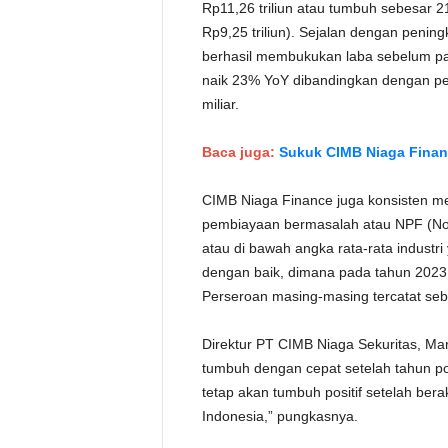
Rp11,26 triliun atau tumbuh sebesar 
Rp9,25 triliun). Sejalan dengan penin
berhasil membukukan laba sebelum paja
naik 23% YoY dibandingkan dengan p
miliar.
Baca juga:
Sukuk CIMB Niaga Financ
CIMB Niaga Finance juga konsisten mem
pembiayaan bermasalah atau NPF (Non
atau di bawah angka rata-rata industri
dengan baik, dimana pada tahun 2023,
Perseroan masing-masing tercatat se
Direktur PT CIMB Niaga Sekuritas, Marti
tumbuh dengan cepat setelah tahun poli
tetap akan tumbuh positif setelah bera
Indonesia,” pungkasnya.