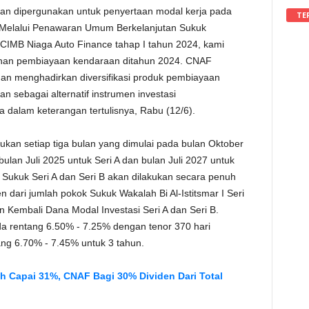
kan dipergunakan untuk penyertaan modal kerja pada
TE
“Melalui Penawaran Umum Berkelanjutan Sukuk
 I CIMB Niaga Auto Finance tahap I tahun 2024, kami
han pembiayaan kendaraan ditahun 2024. CNAF
engan menghadirkan diversifikasi produk pembiayaan
 sebagai alternatif instrumen investasi
a dalam keterangan tertulisnya, Rabu (12/6).
kan setiap tiga bulan yang dimulai pada bulan Oktober
lan Juli 2025 untuk Seri A dan bulan Juli 2027 untuk
ukuk Seri A dan Seri B akan dilakukan secara penuh
 dari jumlah pokok Sukuk Wakalah Bi Al-Istitsmar I Seri
 Kembali Dana Modal Investasi Seri A dan Seri B.
a rentang 6.50% - 7.25% dengan tenor 370 hari
ang 6.70% - 7.45% untuk 3 tahun.
 Capai 31%, CNAF Bagi 30% Dividen Dari Total