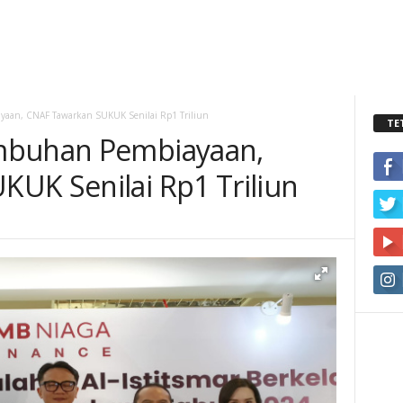
aan, CNAF Tawarkan SUKUK Senilai Rp1 Triliun
TE
mbuhan Pembiayaan,
UK Senilai Rp1 Triliun