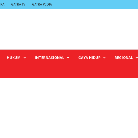
TRA
GATRA TV
GATRA PEDIA
HUKUM
INTERNASIONAL
GAYA HIDUP
REGIONAL