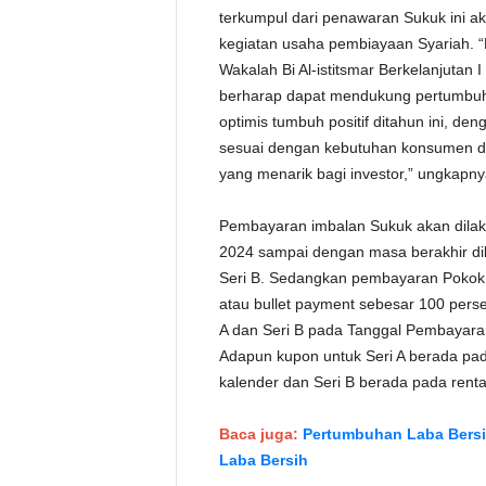
terkumpul dari penawaran Sukuk ini a
kegiatan usaha pembiayaan Syariah. 
Wakalah Bi Al-istitsmar Berkelanjutan
berharap dapat mendukung pertumbu
optimis tumbuh positif ditahun ini, d
sesuai dengan kebutuhan konsumen dan
yang menarik bagi investor,” ungkapny
Pembayaran imbalan Sukuk akan dilaku
2024 sampai dengan masa berakhir dibu
Seri B. Sedangkan pembayaran Pokok S
atau bullet payment sebesar 100 persen
A dan Seri B pada Tanggal Pembayaran
Adapun kupon untuk Seri A berada pad
kalender dan Seri B berada pada rent
Baca juga:
Pertumbuhan Laba Bersih
Laba Bersih