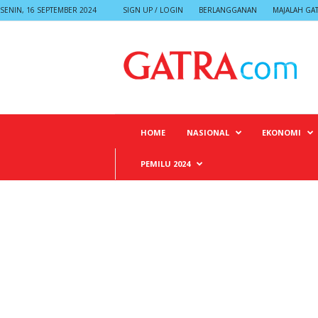
SENIN, 16 SEPTEMBER 2024
SIGN UP / LOGIN
BERLANGGANAN
MAJALAH GA
G
A
T
R
A
HOME
NASIONAL
EKONOMI
PEMILU 2024