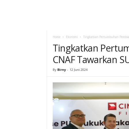
Home
Ekonomi
Tingkatkan Pertumbuhan Pembiay
Tingkatkan Pertu
CNAF Tawarkan SUK
By
Birny
-
12 Juni 2024