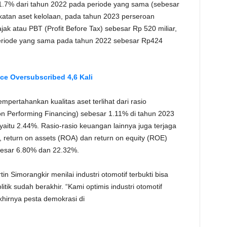
21.7% dari tahun 2022 pada periode yang sama (sebesar
gkatan aset kelolaan, pada tahun 2023 perseroan
k atau PBT (Profit Before Tax) sebesar Rp 520 miliar,
eriode yang sama pada tahun 2022 sebesar Rp424
e Oversubscribed 4,6 Kali
pertahankan kualitas aset terlihat dari rasio
 Performing Financing) sebesar 1.11% di tahun 2023
 yaitu 2.44%. Rasio-rasio keuangan lainnya juga terjaga
 return on assets (ROA) dan return on equity (ROE)
besar 6.80% dan 22.32%.
n Simorangkir menilai industri otomotif terbukti bisa
tik sudah berakhir. “Kami optimis industri otomotif
khirnya pesta demokrasi di