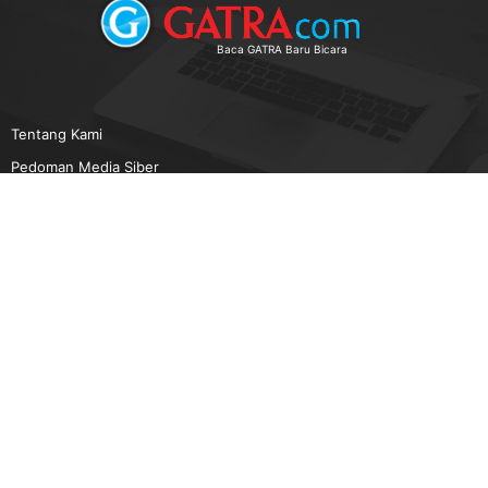
Baca GATRA Baru Bicara
Tentang Kami
Pedoman Media Siber
Karir
Beriklan
Disclaimer