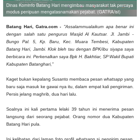
Dinas Kominfo Batang Hari mengimbau masyarakat tak percaya
modus penipuan mengatasnamakan pejabat. (GATRA/ist)
Batang Hari, Gatra.com -
"Assalammualaikum apa benar ini
dengan salah satu pengurus Masjid Al Kautsar. Jl. Jambi -
Bungo Pal. 5, Kp. Baru, Kec. Muara Tembesi, Kabupaten
Batang Hari, Jambi. Klok bleh tau dengan BPK/ibu siyapa saya
berbicara ini. Perkenalkan saya Bpk H. Bakhtiar, SP Wakil Bupati
Kabupaten Batanghari,"
Kaget bukan kepalang Susanto membaca pesan
whatsapp
yang
baru saja masuk ke gawai nya itu, dalam empat kali pengiriman.
Persis jelang maghrib, dua hari lalu.
Soalnya ini kali pertama lelaki 39 tahun ini menerima pesan
langsung dari seorang pejabat. Orang nomor dua Kabupaten
Batang Hari pula.
Ini kelihatan dari laman foto profil
whatsapp
si pengirim pesan.