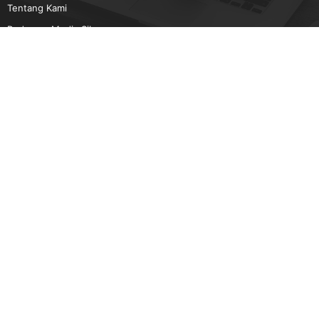
Tentang Kami
Pedoman Media Siber
Karir
Beriklan
Disclaimer
Unduh Aplikasi Gatra.com
Android
IOS