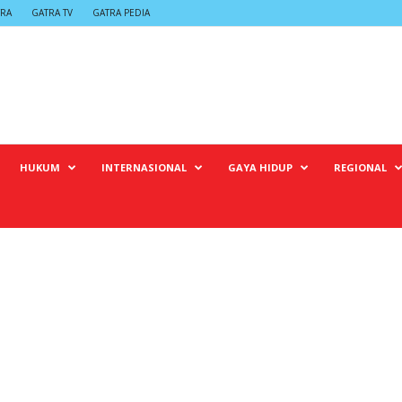
TRA
GATRA TV
GATRA PEDIA
HUKUM
INTERNASIONAL
GAYA HIDUP
REGIONAL