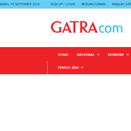
KAMIS, 19 SEPTEMBER 2024
SIGN UP / LOGIN
BERLANGGANAN
MAJALAH GA
G
A
T
R
A
HOME
NASIONAL
EKONOMI
PEMILU 2024