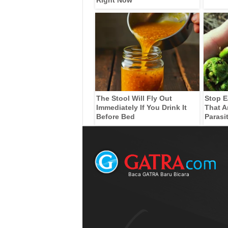
The Stool Will Fly Out
Stop E
Immediately If You Drink It
That A
Before Bed
Parasi
Baca GATRA Baru Bicara