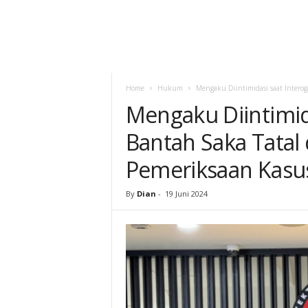
Home
Hukum
Mengaku Diintimidasi saat Interog
Mengaku Diintimida
Bantah Saka Tatal
Pemeriksaan Kasu
By
Dian
-
19 Juni 2024