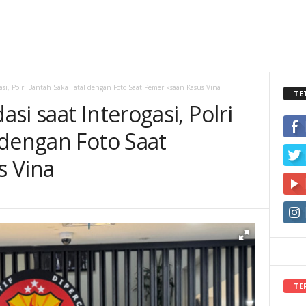
asi, Polri Bantah Saka Tatal dengan Foto Saat Pemeriksaan Kasus Vina
TE
si saat Interogasi, Polri
 dengan Foto Saat
s Vina