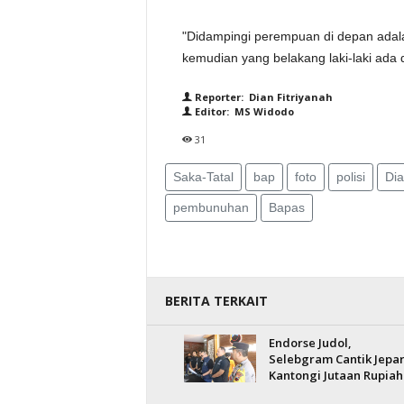
"Didampingi perempuan di depan adala
kemudian yang belakang laki-laki ada 
Reporter: Dian Fitriyanah
Editor: MS Widodo
31
Saka-Tatal
bap
foto
polisi
Dia
pembunuhan
Bapas
BERITA TERKAIT
Endorse Judol,
Selebgram Cantik Jepa
Kantongi Jutaan Rupiah