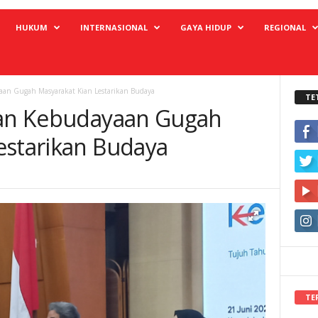
HUKUM
INTERNASIONAL
GAYA HIDUP
REGIONAL
aan Gugah Masyarakat Kian Lestarikan Budaya
TE
alan Kebudayaan Gugah
estarikan Budaya