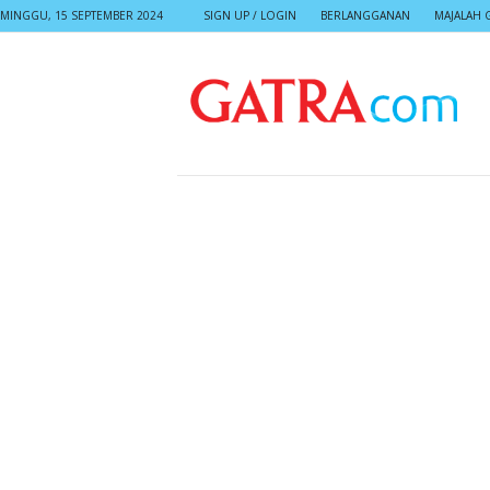
MINGGU, 15 SEPTEMBER 2024
SIGN UP / LOGIN
BERLANGGANAN
MAJALAH 
G
A
T
R
A