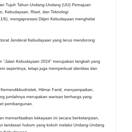
gatan Tujuh Tahun Undang-Undang (UU) Pemajuan
TE
, Kebudayaan, Riset, dan Teknologi
(21/6), mengapresiasi Ditjen Kebudayaan menghelat
rektorat Jenderal Kebudayaan yang terus mendorong
elaran “Jalan Kebudayaan 2024” merupakan langkah yang
i sepertinya, tetapi juga memperkuat identitas dan
n Kemendikbudristek, Hilmar Farid, menyampaikan,
tung jumlahnya merupakan warisan berharga yang
aset pembangunan.
 memanfaatkan kekayaan ini secara berkelanjutan,
kan landasan hukum yang kokoh melalui Undang-Undang