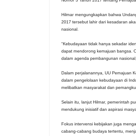
Nomor 5 Tahun 2017 tentang Pemaju
Hilmar mengungkapkan bahwa Undan
2017 tersebut lahir dari kesadaran 
nasional.
“Kebudayaan tidak hanya sekadar identi
dapat mendorong kemajuan bangsa. Ol
dalam agenda pembangunan nasional,”
Dalam perjalanannya, UU Pemajuan Ke
dalam pengelolaan kebudayaan di Indone
melibatkan masyarakat dan pemangku 
Selain itu, lanjut Hilmar, pemerintah pu
mendukung inisiatif dan aspirasi ma
Fokus intervensi kebijakan juga meng
cabang-cabang budaya tertentu, menja