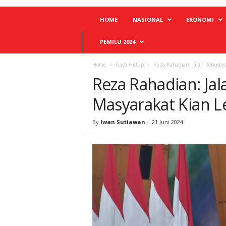
HOME
NASIONAL
EKONOMI
PEMILU 2024
Home
Gaya Hidup
Reza Rahadian: Jalan Kebuday
Reza Rahadian: J
Masyarakat Kian L
By
Iwan Sutiawan
-
21 Juni 2024