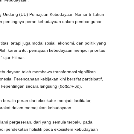
an Kebudayaan.
g-Undang (UU) Pemajuan Kebudayaan Nomor 5 Tahun
akan pentingnya peran kebudayaan dalam pembangunan
tas, tetapi juga modal sosial, ekonomi, dan politik yang
eh karena itu, pemajuan kebudayaan menjadi prioritas
 ujar Hilmar.
budayaan telah membawa transformasi signifikan
sia. Perencanaan kebijakan kini bersifat partisipatif,
kepentingan secara langsung (
bottom
-
up
).
n beralih peran dari eksekutor menjadi fasilitator,
syarakat dalam memajukan kebudayaan.
alami pergeseran, dari yang semula terpaku pada
di pendekatan holistik pada ekosistem kebudayaan