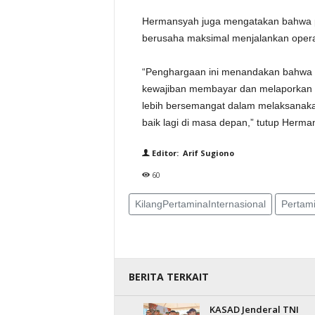
Hermansyah juga mengatakan bahwa 
berusaha maksimal menjalankan operas
“Penghargaan ini menandakan bahwa K
kewajiban membayar dan melaporkan p
lebih bersemangat dalam melaksanakan
baik lagi di masa depan,” tutup Herma
Editor: Arif Sugiono
60
KilangPertaminaInternasional
Pertam
BERITA TERKAIT
KASAD Jenderal TNI