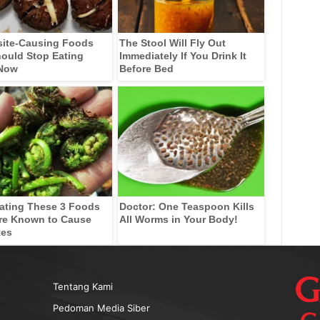
site-Causing Foods
The Stool Will Fly Out
ould Stop Eating
Immediately If You Drink It
 Now
Before Bed
ating These 3 Foods
Doctor: One Teaspoon Kills
re Known to Cause
All Worms in Your Body!
tes
Tentang Kami
Pedoman Media Siber