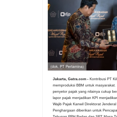
(dok. PT Pertamina)
Jakarta, Gatra.com -
Kontribusi PT Ki
memproduksi BBM untuk masyarakat. Na
penyetor pajak yang nilainya cukup be
lapor pajak menjadikan KPI menjadika
Wajib Pajak Kanwil Direktorat Jendera
Penghargaan diberikan untuk Pencap
Tahunan PPH Badan dan SPT Masa Ta