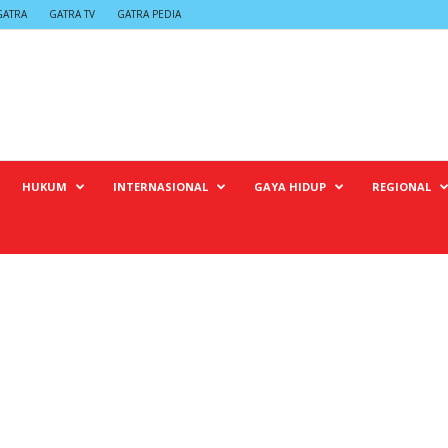
GATRA
GATRA TV
GATRA PEDIA
HUKUM
INTERNASIONAL
GAYA HIDUP
REGIONAL