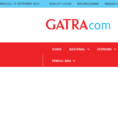
MINGGU, 15 SEPTEMBER 2024
SIGN UP / LOGIN
BERLANGGANAN
MAJALAH 
G
A
T
R
A
HOME
NASIONAL
EKONOMI
PEMILU 2024