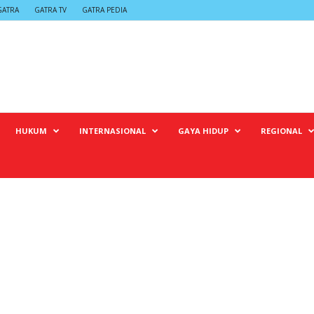
GATRA
GATRA TV
GATRA PEDIA
HUKUM
INTERNASIONAL
GAYA HIDUP
REGIONAL