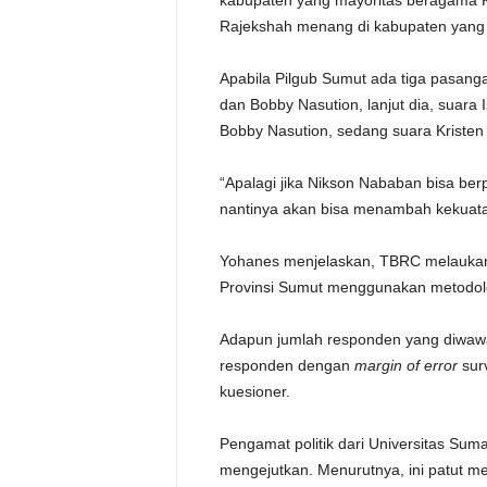
kabupaten yang mayoritas beragama 
Rajekshah menang di kabupaten yang 
Apabila Pilgub Sumut ada tiga pasan
dan Bobby Nasution, lanjut dia, suar
Bobby Nasution, sedang suara Kristen 
“Apalagi jika Nikson Nababan bisa be
nantinya akan bisa menambah kekuatan
Yohanes menjelaskan, TBRC melaukan 
Provinsi Sumut menggunakan metodolo
Adapun jumlah responden yang diwawa
responden dengan
margin of error
sur
kuesioner.
Pengamat politik dari Universitas Suma
mengejutkan. Menurutnya, ini patut me