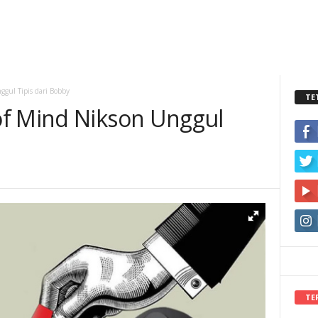
gul Tipis dari Bobby
TE
of Mind Nikson Unggul