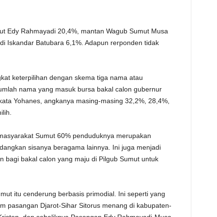
TE
mut Edy Rahmayadi 20,4%, mantan Wagub Sumut Musa
i Iskandar Batubara 6,1%. Adapun rerponden tidak
ngkat keterpilihan dengan skema tiga nama atau
umlah nama yang masuk bursa bakal calon gubernur
, kata Yohanes, angkanya masing-masing 32,2%, 28,4%,
lih.
, masyarakat Sumut 60% penduduknya merupakan
angkan sisanya beragama lainnya. Ini juga menjadi
n bagi bakal calon yang maju di Pilgub Sumut untuk
mut itu cenderung berbasis primodial. Ini seperti yang
lum pasangan Djarot-Sihar Sitorus menang di kabupaten-