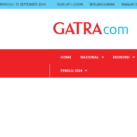
MINGGU, 15 SEPTEMBER 2024
SIGN UP / LOGIN
BERLANGGANAN
MAJALAH 
G
A
T
R
A
HOME
NASIONAL
EKONOMI
PEMILU 2024