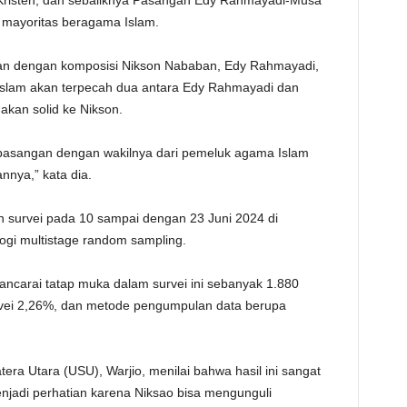
Kristen, dan sebaliknya Pasangan Edy Rahmayadi-Musa
mayoritas beragama Islam.
gan dengan komposisi Nikson Nababan, Edy Rahmayadi,
a Islam akan terpecah dua antara Edy Rahmayadi dan
akan solid ke Nikson.
rpasangan dengan wakilnya dari pemeluk agama Islam
nya,” kata dia.
survei pada 10 sampai dengan 23 Juni 2024 di
gi multistage random sampling.
ncarai tatap muka dalam survei ini sebanyak 1.880
vei 2,26%, dan metode pengumpulan data berupa
tera Utara (USU), Warjio, menilai bahwa hasil ini sangat
njadi perhatian karena Niksao bisa mengunguli