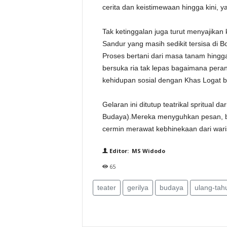
cerita dan keistimewaan hingga kini, y
Tak ketinggalan juga turut menyajika
Sandur yang masih sedikit tersisa di B
Proses bertani dari masa tanam hingg
bersuka ria tak lepas bagaimana per
kehidupan sosial dengan Khas Logat 
Gelaran ini ditutup teatrikal spritua
Budaya).Mereka menyguhkan pesan, ba
cermin merawat kebhinekaan dari waris
Editor: MS Widodo
65
teater
gerilya
budaya
ulang-tahu