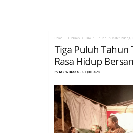
Home
Hiburan
Tiga Puluh Tahun Teater Ruang, 
Tiga Puluh Tahun 
Rasa Hidup Bersa
By
MS Widodo
-
01 Juli 2024