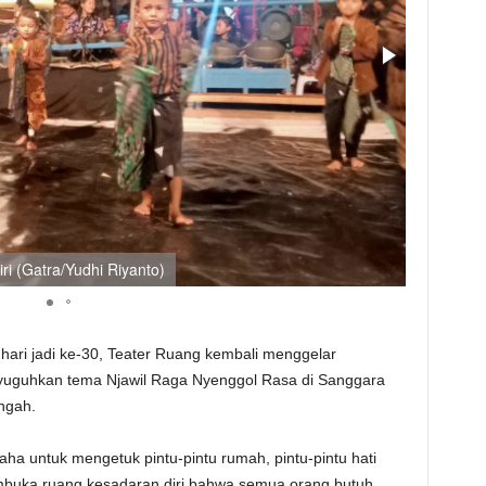
i (Gatra/Yudhi Riyanto)
Teatrikal
ari jadi ke-30, Teater Ruang kembali menggelar
nyuguhkan tema Njawil Raga Nyenggol Rasa di Sanggara
ngah.
saha untuk mengetuk pintu-pintu rumah, pintu-pintu hati
mbuka ruang kesadaran diri bahwa semua orang butuh