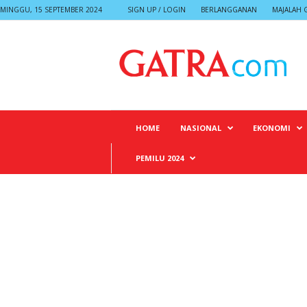
MINGGU, 15 SEPTEMBER 2024
SIGN UP / LOGIN
BERLANGGANAN
MAJALAH 
G
A
T
R
A
HOME
NASIONAL
EKONOMI
PEMILU 2024