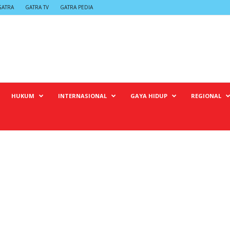
GATRA
GATRA TV
GATRA PEDIA
HUKUM
INTERNASIONAL
GAYA HIDUP
REGIONAL