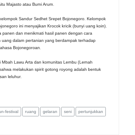
aitu Majasto atau Bumi Arum.
n kelompok Sandur Sedhet Srepet Bojonegoro. Kelompok
ojonegoro ini menyajikan Krocok kricik (bunyi uang koin).
a panen dan menikmati hasil panen dengan cara
an uang dalam pertanian yang berdampak terhadap
bahasa Bojonegoroan.
l dari Mbah Lawu Arta dan komunitas Lembu (Lemah
hwa melakukan spirit gotong royong adalah bentuk
an leluhur.
n-festival
ruang
gelaran
seni
pertunjukkan