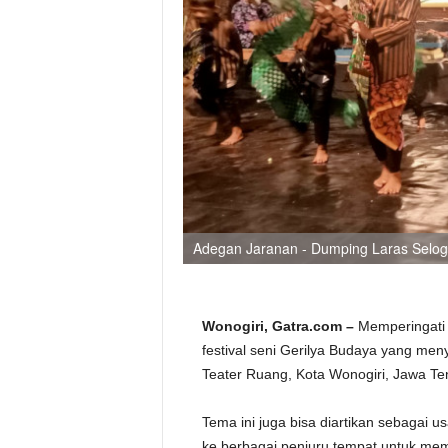
Adegan Jaranan - Dumping Laras Selogir
Wonogiri, Gatra.com –
Memperingati h
festival seni Gerilya Budaya yang me
Teater Ruang, Kota Wonogiri, Jawa Te
Tema ini juga bisa diartikan sebagai u
ke berbagai penjuru tempat untuk me