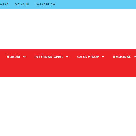
GATRA
GATRA TV
GATRA PEDIA
HUKUM
INTERNASIONAL
GAYA HIDUP
REGIONAL