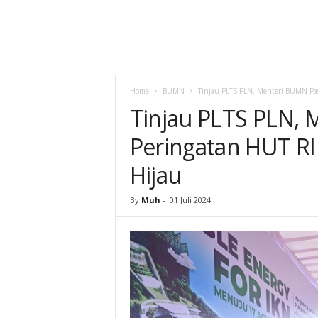
Home
BUMN
Tinjau PLTS PLN, Menteri BUMN Pas
Tinjau PLTS PLN, 
Peringatan HUT RI 
Hijau
By
Muh
-
01 Juli 2024