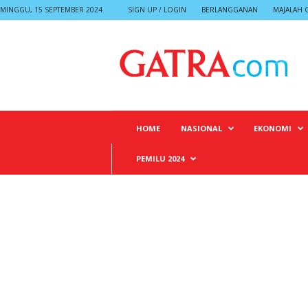
MINGGU, 15 SEPTEMBER 2024
SIGN UP / LOGIN
BERLANGGANAN
MAJALAH 
G
A
T
R
A
HOME
NASIONAL
EKONOMI
PEMILU 2024