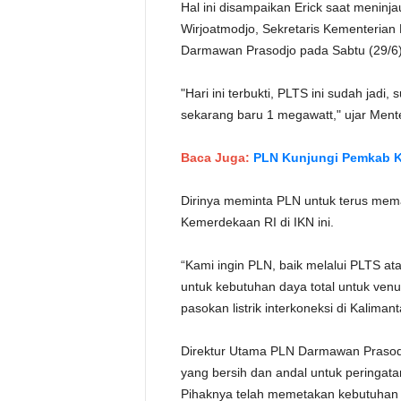
Hal ini disampaikan Erick saat menin
Wirjoatmodjo, Sekretaris Kementerian
Darmawan Prasodjo pada Sabtu (29/6)
"Hari ini terbukti, PLTS ini sudah jad
sekarang baru 1 megawatt," ujar Mente
Baca Juga:
PLN Kunjungi Pemkab 
Dirinya meminta PLN untuk terus memast
Kemerdekaan RI di IKN ini.
“Kami ingin PLN, baik melalui PLTS a
untuk kebutuhan daya total untuk ve
pasokan listrik interkoneksi di Kalima
Direktur Utama PLN Darmawan Prasodj
yang bersih dan andal untuk peringat
Pihaknya telah memetakan kebutuhan li