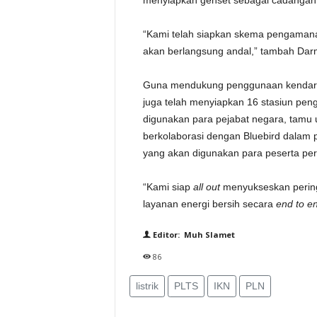
menyiapkan genset sebagai cadangan
“Kami telah siapkan skema pengamanan
akan berlangsung andal,” tambah Da
Guna mendukung penggunaan kendaraan
juga telah menyiapkan 16 stasiun pen
digunakan para pejabat negara, tamu 
berkolaborasi dengan Bluebird dalam 
yang akan digunakan para peserta per
“Kami siap
all out
menyukseskan pering
layanan energi bersih secara
end to e
Editor: Muh Slamet
86
listrik
PLTS
IKN
PLN