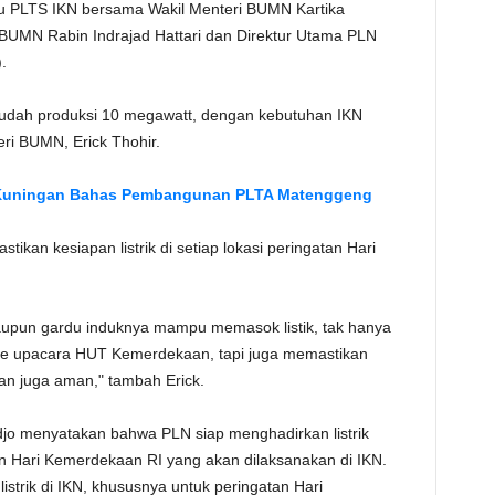
jau PLTS IKN bersama Wakil Menteri BUMN Kartika
TE
 BUMN Rabin Indrajad Hattari dan Direktur Utama PLN
.
i, sudah produksi 10 megawatt, dengan kebutuhan IKN
ri BUMN, Erick Thohir.
Kuningan Bahas Pembangunan PLTA Matenggeng
ikan kesiapan listrik di setiap lokasi peringatan Hari
taupun gardu induknya mampu memasok listik, tak hanya
nue upacara HUT Kemerdekaan, tapi juga memastikan
ntan juga aman," tambah Erick.
o menyatakan bahwa PLN siap menghadirkan listrik
an Hari Kemerdekaan RI yang akan dilaksanakan di IKN.
strik di IKN, khususnya untuk peringatan Hari