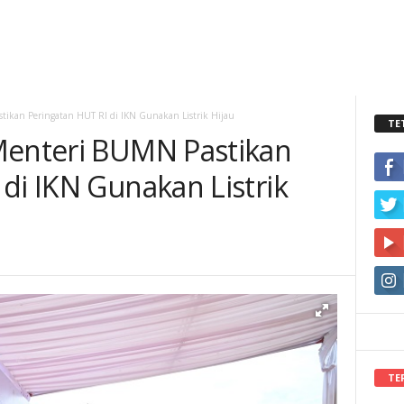
tikan Peringatan HUT RI di IKN Gunakan Listrik Hijau
TE
Menteri BUMN Pastikan
di IKN Gunakan Listrik