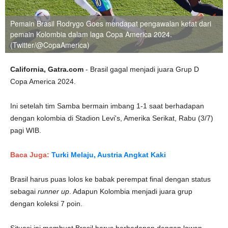
Pemain Brasil Rodrygo Goes mendapat pengawalan ketat dari
pemain Kolombia dalam laga Copa America 2024.
(Twitter/@CopaAmerica)
California, Gatra.com
- Brasil gagal menjadi juara Grup D
Copa America 2024.
Ini setelah tim Samba bermain imbang 1-1 saat berhadapan
dengan kolombia di Stadion Levi's, Amerika Serikat, Rabu (3/7)
pagi WIB.
Baca Juga:
Turki Melaju, Austria Angkat Kaki
Brasil harus puas lolos ke babak perempat final dengan status
sebagai
runner up
. Adapun Kolombia menjadi juara grup
dengan koleksi 7 poin.