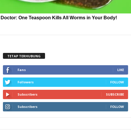
Doctor: One Teaspoon Kills All Worms in Your Body!
TETAP TERHUBUNG
Fans
LIKE
Followers
FOLLOW
Subscribers
SUBSCRIBE
Subscribers
FOLLOW