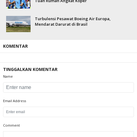
Tuan Rumah Angkat Koper
Turbulensi Pesawat Boeing Air Europa,
Mendarat Darurat di Brasil
KOMENTAR
TINGGALKAN KOMENTAR
Name
Email Address
Comment