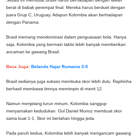
Situasi ini membuat Brasil harus berhadapan dengan lawan
berat di babak perempat final. Mereka harus berduel dengan
juara Grup C, Uruguay. Adapun Kolombia akan berhadapan
dengan Panama.
Brasil memang mendominasi dalam penguasaan bola. Hanya
saja, Kolombia yang bermain taktis lebih banyak memberikan
ancaman ke gawang Brasil.
Baca Juga:
Belanda Hajar Rumania 3-0
Brasil sedianya juga sukses membuka skor lebih dulu. Raphinha
berhasil membawa timnya memimpin di menit 12.
Namun menjelang turun minum, Kolombia sanggup
menyamakan kedudukan. Gol Daniel Munoz membuat skor
sama kuat 1-1. Skor ini bertahan hingga jeda.
Pada paruh kedua, Kolombia lebih banyak mengancam gawang