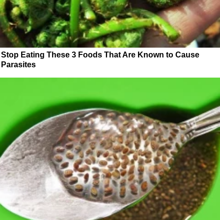
Stop Eating These 3 Foods That Are Known to Cause
Parasites