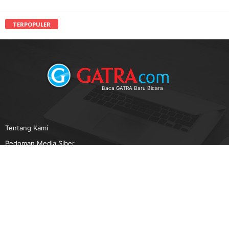
TERPOPULER
Baca GATRA Baru Bicara
Tentang Kami
Pedoman Media Siber
Karir
Beriklan
Disclaimer