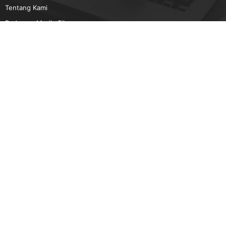
Tentang Kami
Pedoman Media Siber
Karir
Beriklan
Disclaimer
Unduh Aplikasi Gatra.com
Android
IOS