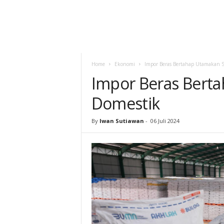
Home
Ekonomi
Impor Beras Bertahap Utamakan 
Impor Beras Bert
Domestik
By
Iwan Sutiawan
-
06 Juli 2024