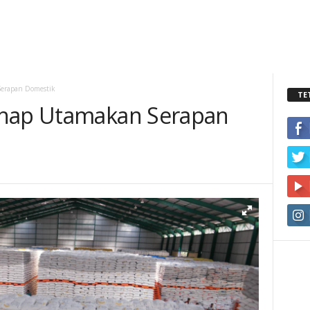
Serapan Domestik
TE
ahap Utamakan Serapan