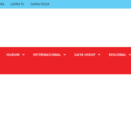
TRA
GATRA TV
GATRA PEDIA
HUKUM
INTERNASIONAL
GAYA HIDUP
REGIONAL