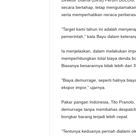
Direktur Utama (Dirut) Perum BULOG, 
secara bertahap, tetap mengutamakan
serta memperhatikan neraca perberas
“Target kami tahun ini adalah menyerap
pemerintah,” kata Bayu dalam keterang
Ia menjelaskan, dalam melakukan imp
memperhitungkan total biaya denda b
Biasanya besarannya tidak lebih dari 
“Biaya
demurrage
, seperti halnya bia
ekspor impor,” ujarnya.
Pakar pangan Indonesia, Tito Pranol
demurrage tanpa membahas despatch.
bongkar barang terjadi lebih cepat.
“Tentunya keduanya pernah dialami o