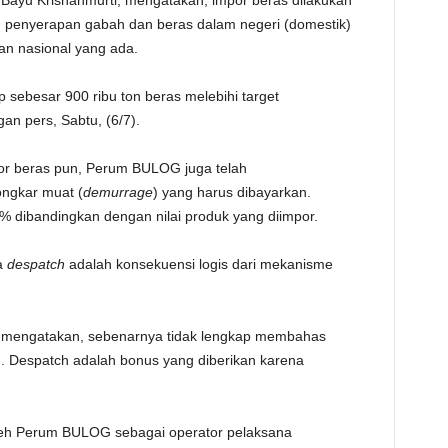
Bayu Krishanmurti, mengatakan, impor beras dilakukan
 penyerapan gabah dan beras dalam negeri (domestik)
an nasional yang ada.
 sebesar 900 ribu ton beras melebihi target
an pers, Sabtu, (6/7).
or beras pun, Perum BULOG juga telah
ongkar muat (
demurrage
) yang harus dibayarkan.
3% dibandingkan dengan nilai produk yang diimpor.
ya
despatch
adalah konsekuensi logis dari mekanisme
o, mengatakan, sebenarnya tidak lengkap membahas
 Despatch adalah bonus yang diberikan karena
leh Perum BULOG sebagai operator pelaksana