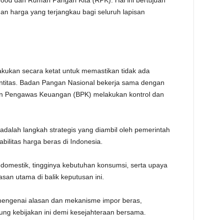
ood dan Rumah Pangan Kita (RPK). Hal ini bertujuan
an harga yang terjangkau bagi seluruh lapisan
kukan secara ketat untuk memastikan tidak ada
ntitas. Badan Pangan Nasional bekerja sama dengan
adan Pengawas Keuangan (BPK) melakukan kontrol dan
dalah langkah strategis yang diambil oleh pemerintah
bilitas harga beras di Indonesia.
si domestik, tingginya kebutuhan konsumsi, serta upaya
an utama di balik keputusan ini.
engenai alasan dan mekanisme impor beras,
ng kebijakan ini demi kesejahteraan bersama.