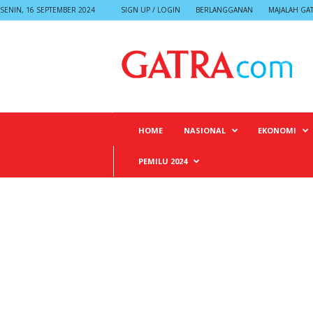
SENIN, 16 SEPTEMBER 2024
SIGN UP / LOGIN
BERLANGGANAN
MAJALAH GA
G
A
T
R
A
HOME
NASIONAL
EKONOMI
PEMILU 2024