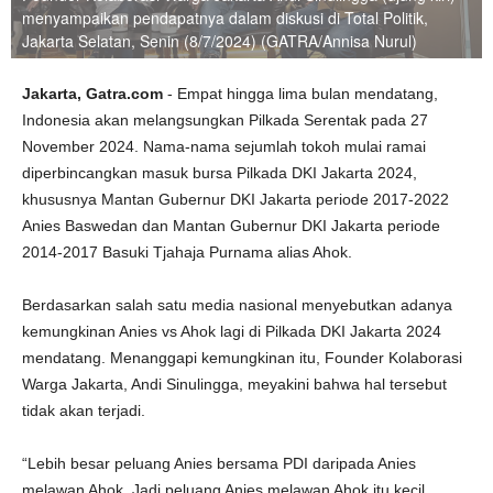
menyampaikan pendapatnya dalam diskusi di Total Politik,
Jakarta Selatan, Senin (8/7/2024) (GATRA/Annisa Nurul)
Jakarta, Gatra.com
- Empat hingga lima bulan mendatang,
Indonesia akan melangsungkan Pilkada Serentak pada 27
November 2024. Nama-nama sejumlah tokoh mulai ramai
diperbincangkan masuk bursa Pilkada DKI Jakarta 2024,
khususnya Mantan Gubernur DKI Jakarta periode 2017-2022
Anies Baswedan dan Mantan Gubernur DKI Jakarta periode
2014-2017 Basuki Tjahaja Purnama alias Ahok.
Berdasarkan salah satu media nasional menyebutkan adanya
kemungkinan Anies vs Ahok lagi di Pilkada DKI Jakarta 2024
mendatang. Menanggapi kemungkinan itu, Founder Kolaborasi
Warga Jakarta, Andi Sinulingga, meyakini bahwa hal tersebut
tidak akan terjadi.
“Lebih besar peluang Anies bersama PDI daripada Anies
melawan Ahok. Jadi peluang Anies melawan Ahok itu kecil