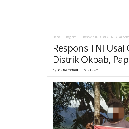
Home
Regional
Respons TNI Usai OPM Bakar Seko
Respons TNI Usai 
Distrik Okbab, P
By
Muhammad
-
15 Juli 2024