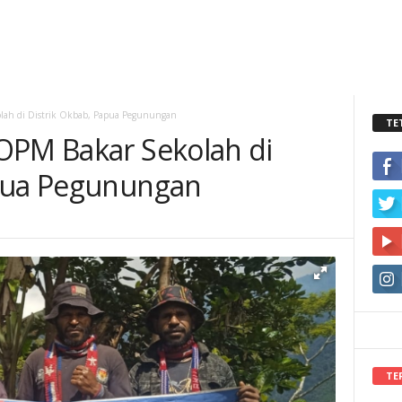
lah di Distrik Okbab, Papua Pegunungan
TE
OPM Bakar Sekolah di
apua Pegunungan