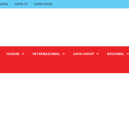
GATRA
GATRA TV
GATRA PEDIA
HUKUM
INTERNASIONAL
GAYA HIDUP
REGIONAL