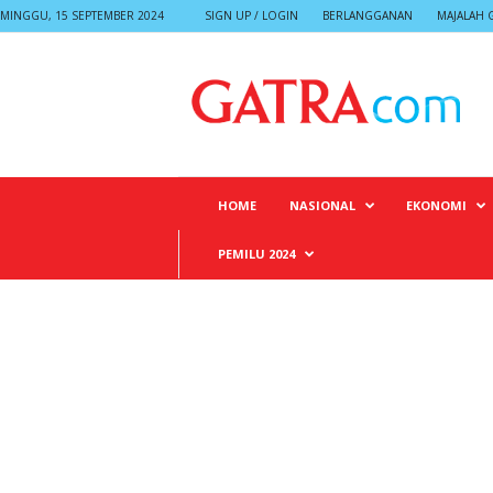
MINGGU, 15 SEPTEMBER 2024
SIGN UP / LOGIN
BERLANGGANAN
MAJALAH 
G
A
T
R
A
HOME
NASIONAL
EKONOMI
PEMILU 2024